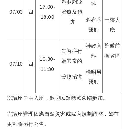
帶狀皰疹
科
17:00-
07/03
四
治療及預
18:00
賴宥蓉
一樓大
防
醫師
廳
院徽前
神經內
失智症行
衛教區
科
10:30-
為異常的
07/10
四
11:30
楊昭男
藥物治療
醫師
◎講座自由入座，歡迎民眾踴躍蒞臨參加。
◎講座辦理因應自然災害或院內規劃調整，如有
更動將另行公告。