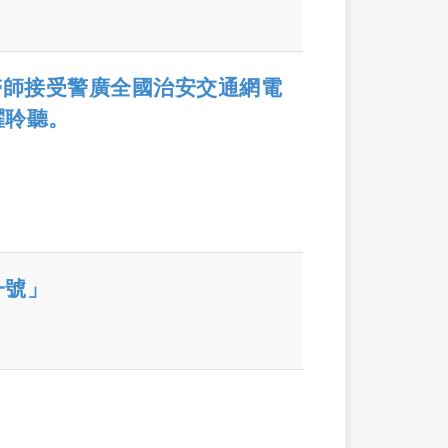
醫師接受警廣全國治安交通網電
躍聆聽。
一號」