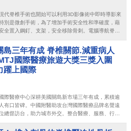
現代脊椎手術也開始可以利用3D影像術中即時導影來
特別是微創手術，為了增加手術安全性和準確度，藉
安全置入鋼釘、支架，安全移除骨刺。電腦導航脊椎
手術，甚至因為精準度增加，可以使用在複雜脊椎翻
大增加...
島三年有成 脊椎關節.減重病人
MTJ國際醫療旅遊大獎三獎入圍
力躍上國際
國際醫療中心深耕美國關島新市場三年有成，累積逾
人有口皆碑。中國附醫助攻台灣國際醫療品牌名聲遠
位總督訪台，助力城市外交。整合醫療、服務、行銷
做法，更入圍今年IMTJ國際醫療旅遊獎三大獎。