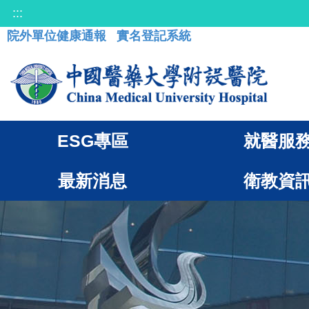
:::
院外單位健康通報
實名登記系統
ESG專區
就醫服
最新消息
衛教資