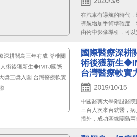
2020/3/6
在汽車有導航的時代，
導航增加手術準確度，
由術中影像導引，可以
手術適合用於微創脊椎
修手術，脊椎側彎手術大
國際醫療深耕關
術後獲新生◆I
台灣醫療軟實
2019/10/15
中國醫藥大學附設醫院
三百人次來台就醫，病
播外，成功牽線關島兩
三位一體的創新思維與