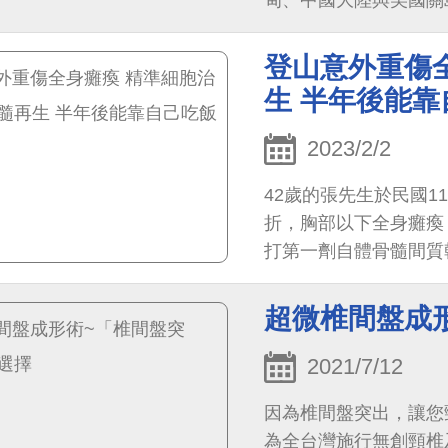
甸、中國大陸與美國關
人的價值真諦，見證「Tai
機工公司贊助的緬甸「
登山意外重傷
案例，獲選登上今年第
生 半年後能靠
際人士。
2023/2/2
42歲的張先生於民國1
折，胸部以下全身癱瘓
打第一劑自體骨髓間質幹細胞治療
stromal cells
合力搶救，同時術後積
超微椎間盤成
間質幹細胞治療，
2021/7/12
因為椎間盤突出，讓您
為全台灣施行無創頸椎