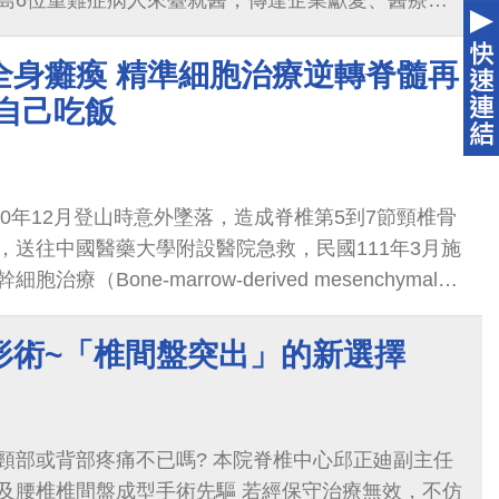
島6位重難症病人來臺就醫，傳達企業獻愛、醫療救
wan is Helping」的卓越醫療技術。其中常裕富士
龜背少年(特發性成年僵硬型胸腰椎脊椎駝背側彎)」
全身癱瘓 精準細胞治療逆轉脊髓再
7屆玉山論壇開幕式影片(醫療類唯一)，感動與會的國
自己吃飯
10年12月登山時意外墜落，造成脊椎第5到7節頸椎骨
，送往中國醫藥大學附設醫院急救，民國111年3月施
（Bone-marrow-derived mesenchymal
；BM-MSCs），由中國附醫脊椎中心匯集神經外科等專家團隊
極進行復健，張先生至今已完成總共5劑的自體骨髓
形術~「椎間盤突出」的新選擇
頸部或背部疼痛不已嗎? 本院脊椎中心邱正廸副主任
及腰椎椎間盤成型手術先驅 若經保守治療無效，不仿