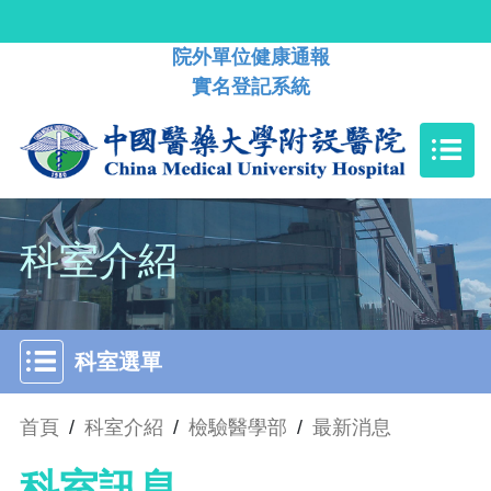
院外單位健康通報
實名登記系統
科室介紹
科室選單
首頁
/
科室介紹
/
檢驗醫學部
/
最新消息
科室訊息