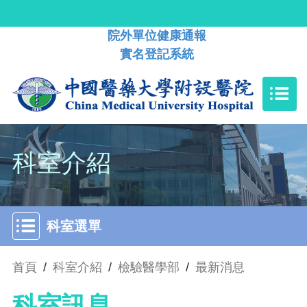
院外單位健康通報
實名登記系統
科室介紹
科室選單
首頁
/
科室介紹
/
檢驗醫學部
/
最新消息
科室訊息