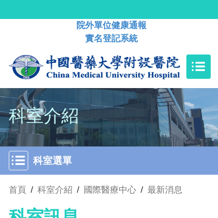
院外單位健康通報
實名登記系統
科室介紹
科室選單
首頁
/
科室介紹
/
國際醫療中心
/
最新消息
科室訊息