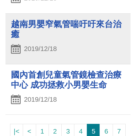
越南男嬰窄氣管喘吁吁來台治
癒
2019/12/18
國內首創兒童氣管鏡檢查治療
中心 成功拯救小男嬰生命
2019/12/18
|<
<
1
2
3
4
5
6
7