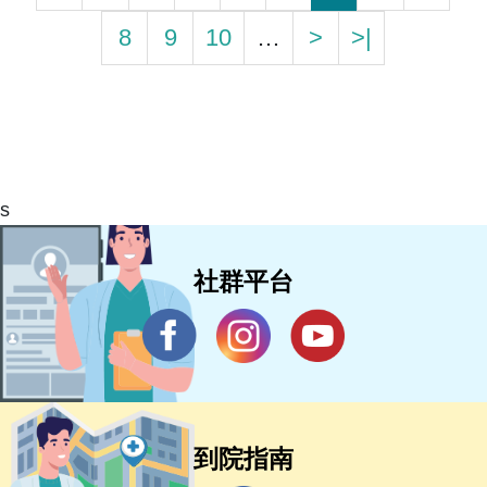
8
9
10
…
>
>|
s
社群平台
到院指南