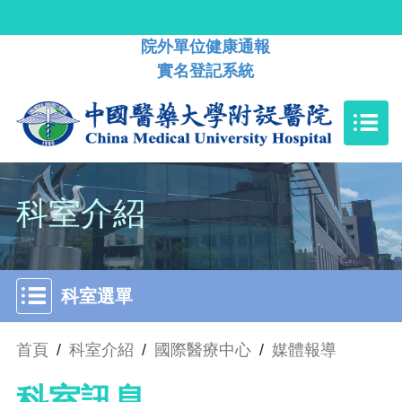
院外單位健康通報
實名登記系統
科室介紹
科室選單
首頁
/
科室介紹
/
國際醫療中心
/
媒體報導
科室訊息