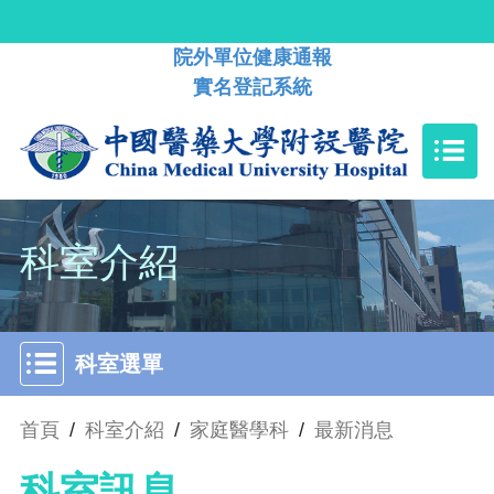
院外單位健康通報
實名登記系統
科室介紹
科室選單
首頁
/
科室介紹
/
家庭醫學科
/
最新消息
科室訊息