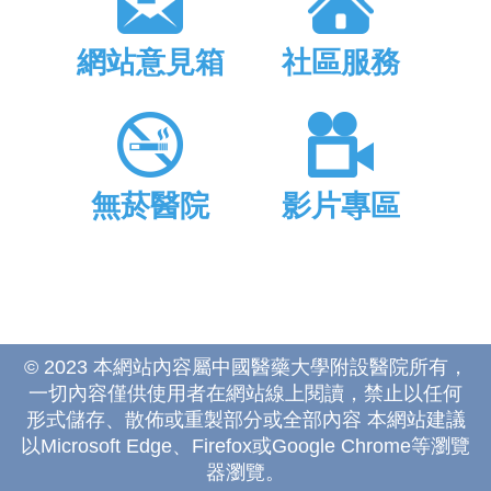
網站意見箱
社區服務
無菸醫院
影片專區
© 2023 本網站內容屬中國醫藥大學附設醫院所有，
一切內容僅供使用者在網站線上閱讀，禁止以任何
形式儲存、散佈或重製部分或全部內容 本網站建議
以Microsoft Edge、Firefox或Google Chrome等瀏覽
器瀏覽。