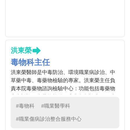
洪東榮
毒物科主任
洪東榮醫師是中毒防治、環境職業病診治、中
草藥中毒、毒藥物檢驗的專家。洪東榮主任負
責本院毒藥物諮詢檢驗中心：功能包括毒藥物
中毒諮詢、毒藥物檢驗、中毒急救診療及住院
加護治療，並針對各種本土性中毒，例如中草
#毒物科
#職業醫學科
藥、藥物不良反應及集體中毒等，建立監控系
#職業傷病診治整合服務中心
統網路 。本中心目前提供農藥、有機溶劑、重
金屬等相關毒藥物代檢服務；也將陸續開發新