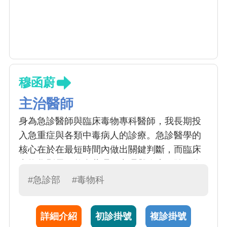
穆函蔚
主治醫師
身為急診醫師與臨床毒物專科醫師，我長期投
入急重症與各類中毒病人的診療。急診醫學的
核心在於在最短時間內做出關鍵判斷，而臨床
毒物學則需要整合藥理、毒理與臨床經驗，為
患者提供精準且即時的治療。 在臨床工作之
#急診部
#毒物科
外，我亦致力於毒物學研究與醫學教育，希望
透過研究提升中毒治療的科學證據，並培養更
詳細介紹
初診掛號
複診掛號
多具備毒物專長的醫師，讓患者在面對突發中