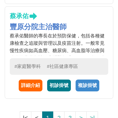
蔡承佑
豐原分院主治醫師
蔡承佑醫師的專長在於預防保健，包括各種健
康檢查之追蹤與管理以及疫苗注射。一般常見
慢性疾病如高血壓、糖尿病、高血脂等治療與
追蹤及常見急性健康問題如感冒、腸胃炎、發
燒等初步處置。另外也針對現代人常見之失
#家庭醫學科
#社區健康專區
眠、焦慮、頭痛等症狀以及青少年生理、心理
的問題進行評估與治療。
詳細介紹
初診掛號
複診掛號
|<
<
1
2
3
>
>|