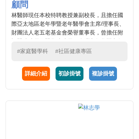
顧問
林醫師現任本校特聘教授兼副校長，且擔任國
際亞太地區老年學暨老年醫學會主席/理事長、
財團法人老五老基金會榮譽董事長，曾擔任附
設醫院院長及醫學院院長、台灣老年學暨老年
醫學會理事長，及老五老基金會董事長。林醫
#家庭醫學科
#社區健康專區
師是家庭醫學、老年醫學、預防醫學的權威，
擅長處理老人健康問題，包括失能的防治、老
詳細介紹
初診掛號
複診掛號
年疾病的照顧，曾促成本院成立預防醫學中
心。預防醫學著重在保持、促進與維護普羅大
眾、特定群體或一般個人的健康，包括傳染
病、疾病、殘疾、癌症等的預防。家庭醫學則
著重全人全家的照顧，提供個人及家庭的疾病
照顧及健康管理。