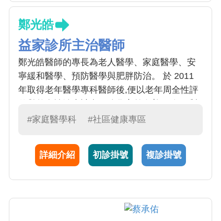
鄭光皓
益家診所主治醫師
鄭光皓醫師的專長為老人醫學、家庭醫學、安
寧緩和醫學、預防醫學與肥胖防治。 於 2011
年取得老年醫學專科醫師後,便以老年周全性評
估與整合性治療計畫，強化高齡友善服務。 對
於一般常見急慢性疾病如感冒、腸胃不適、高
#家庭醫學科
#社區健康專區
血壓、糖尿病、高血脂症等的診療，以個案管
理概念，主動電話追蹤病患病情後續發展，詳
詳細介紹
初診掛號
複診掛號
加記錄，以利後續治療計畫。服務病患態度親
切，病情解釋詳細有耐心，深獲好評。