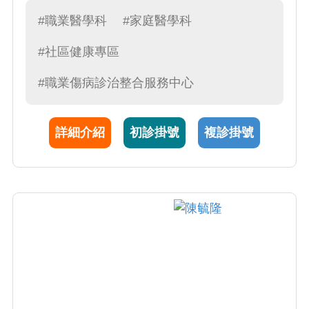
與處置；末期病人之緩和醫療照護與症狀控
#職業醫學科
#家庭醫學科
制；職業傷病之診斷與防治，也積極走入中部
#社區健康專區
科學工業園區參與醫師臨場健康服務。
#職業傷病診治整合服務中心
詳細介紹
初診掛號
複診掛號