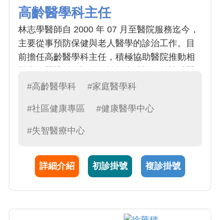
高齡醫學科主任
林志學醫師自 2000 年 07 月至醫院服務迄今，
主要從事預防保健與老人醫學的診治工作。目
前擔任高齡醫學科主任，積極協助醫院推動相
關老年照護並開設周全性整合門診，並協助醫
院取得台灣老年醫學會之專科醫師訓練醫院;並
#高齡醫學科
#家庭醫學科
協助醫院通過國健署高齡友善醫院認證及獲得
#社區健康專區
#健康醫學中心
優良獎榮譽。林醫師並擔任台灣老年學暨老年
醫學會委員，積極參與各項老人照護相關之計
#失智醫療中心
劃與活動。
詳細介紹
初診掛號
複診掛號