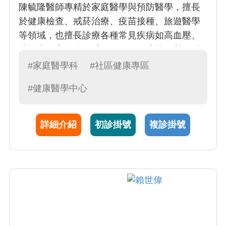
陳毓隆醫師專精於家庭醫學與預防醫學，擅長
於健康檢查、戒菸治療、疫苗接種、旅遊醫學
等領域，也擅長診療各種常見疾病如高血壓、
糖尿病、高血脂、感冒、腸胃不適等，與不明
原因症狀的鑑別診斷。他熱中預防醫學的教學
#家庭醫學科
#社區健康專區
及服務，曾多次對一般民眾和專業人士做菸害
#健康醫學中心
防制、健康檢查和疫苗接種的專題演講。曾經
擔任本院國際醫療專責醫師，透過其家庭醫學
專長，整合患者問題及提供個人化最佳建議，
詳細介紹
初診掛號
複診掛號
屢屢獲得來自各國患者的高度評價。目前也擔
任本院健康檢查中心專責主治醫師，致力於提
供高品質的健康檢查規劃與諮詢服務。