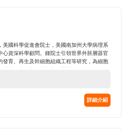
，美國科學促進會院士，美國南加州大學病理系
中心資深科學顧問。鍾院士引領世界外胚層器官
的發育、再生及幹細胞組織工程等研究，為細胞
形成等研究做出了開拓性的貢獻。在包括國際頂
Cell等共發表論文200餘篇，他引次數超過萬次。其研
4年度十大科學突破。
詳細介紹