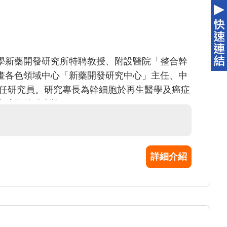
學新藥開發研究所特聘教授、附設醫院「整合幹
畫各色領域中心「新藥開發研究中心」主任、中
兼任研究員。研究專長為幹細胞於再生醫學及癌症
Molecule Cell, Gastroenterology,
d, J Clin Invest,及J Hepatology 等重要學術期刊。
度最佳論文獎(2011-2014)、科技部傑出研究
榮總醫療技術創新獎(2013年)、中華民國生物產業發
詳細介紹
北生技獎-技轉合作獎之優勝(2015年)及李天德醫
科技部骨科、幹細胞及再生醫學學門複審委員及學門
生醫學會理事長，骨科研究學會、幹細胞醫學會
事。