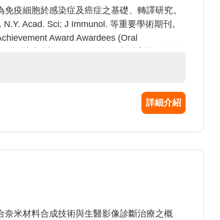
為免疫細胞於感染症及癌症之基礎、轉譯研究。
N.Y. Acad. Sci; J Immunol. 等重要學術期刊。
hievement Award Awardees (Oral
究方向: 1. 探討成體幹細胞在腸道內發生腫瘤幹細胞的
治療癌症最精準的對策
詳細介紹
合奈米材料合成技術與生醫影像診斷治療之概