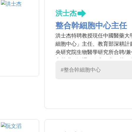
洪士杰
整合幹細胞中心主任
洪士杰特聘教授現任中國醫藥大
細胞中心」主任、教育部深耕計
央研究院生物醫學研究所合聘/
之基礎、轉譯及臨床研究。其研究成果曾發表於
Nature Communications, Bloo
#整合幹細胞中心
曾多次獲得中華民國骨科研究學會年
獎(2012年, 2016年)、台北
展協會年度創新獎(2015年)，臺
藥科技獎(2020)。並曾擔任
共同召集人；曾經或現在擔任再
及細胞治療協會等理事及常務理