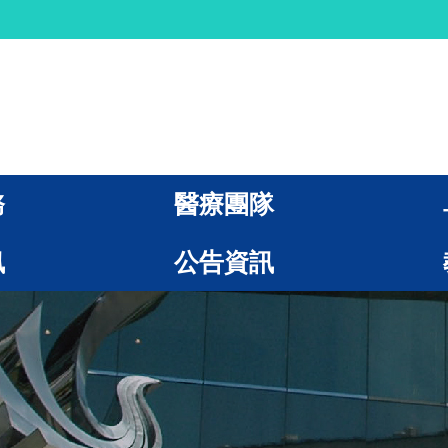
務
醫療團隊
訊
公告資訊