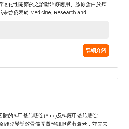
行退化性關節炎之診斷治療應用、膠原蛋白於癌
 Medicine, Research and
ranostics; Inorganic Chemistry; Biosensors and
。
詳細介紹
的5-甲基胞嘧啶(5mc)及5-羥甲基胞嘧啶
1)上的修飾改變導致骨髓間質幹細胞逐漸衰老，並失去