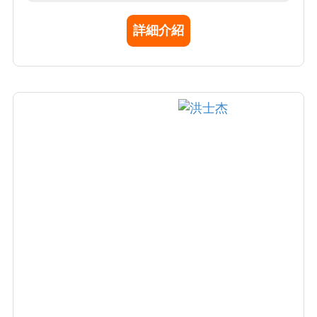
成等研究做出了開拓性的貢獻。在包括國際頂
詳細介紹
尖雜誌Nature, Science和Cell等共發表論文200
餘篇，他引次數超過萬次。其研究成果獲選
Science雜誌2014年度十大科學突破。