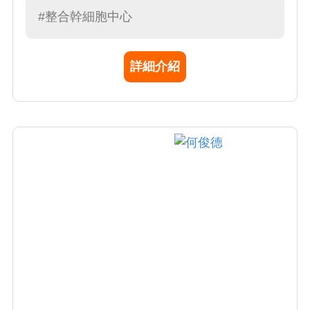
用。研究成果曾發表於 Medicine, Research
#整合幹細胞中心
and Experimental; Biomaterials; Theranostics;
Inorganic Chemistry; Biosensors and
詳細介紹
Bioelectronics 等重要學術期刊。