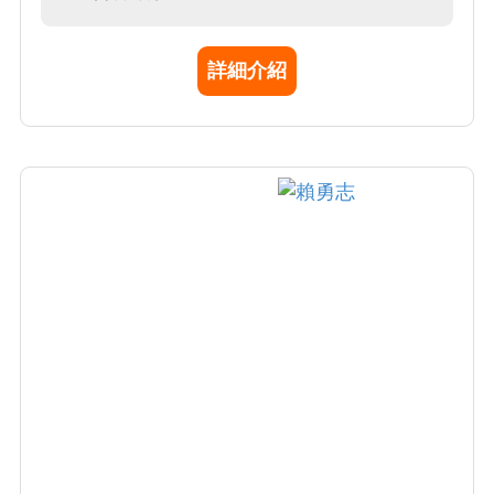
術期刊。近年來，藉由導入軟物質與生物物理
的想法，結合實驗物理的技術工具、與統計的
詳細介紹
非線性物理的模型分析，全面性地從物理研究
觀點，深入探討事皮膚及其附屬物的結構功能
性再生的前沿課題。