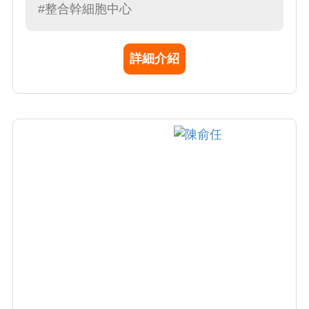
NHRI Research Achievement Award Awardees
#整合幹細胞中心
(Oral presentation) 目前主要研究方向: 1. 探討
成體幹細胞在腸道內發生腫瘤幹細胞的機轉; 2.
詳細介紹
利用大數據分析找出治療癌症最精準的對策