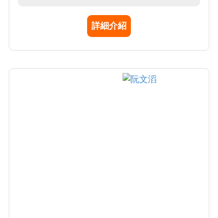
醫學及癌症之基礎、轉譯及臨床研究。其研究
成果曾發表於Molecule Cell, Gastroenterology,
詳細介紹
Nature Communications, Blood, J Clin Invest,
及J Hepatology 等重要學術期刊。曾多次獲得
中華民國骨科研究學會年度最佳論文獎(2011-
2014)、科技部傑出研究獎(2012年, 2016年)、
台北榮總醫療技術創新獎(2013年)、中華民國
生物產業發展協會年度創新獎(2015年)，臺北
生技獎-技轉合作獎之優勝(2015年)及李天德醫
藥科技獎(2020)。並曾擔任科技部骨科、幹細
胞及再生醫學學門複審委員及學門共同召集
人；曾經或現在擔任再生醫學會理事長，骨科
研究學會、幹細胞醫學會及細胞治療協會等理
事及常務理事。