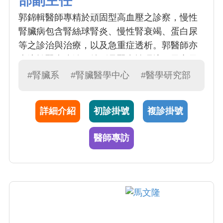
部副主任
郭錦輯醫師專精於頑固型高血壓之診察，慢性
腎臟病包含腎絲球腎炎、慢性腎衰竭、蛋白尿
等之診治與治療，以及急重症透析。郭醫師亦
專注於腎病防治，特別是腎毒性環境因子之風
險評估。郭醫師亦為本院大數據中心主任，結
#腎臟系
#腎臟醫學中心
#醫學研究部
合大數據科學，積極開發遠距腎病照護系統，
期能有效增進腎病病友照護品質。
詳細介紹
初診掛號
複診掛號
醫師專訪