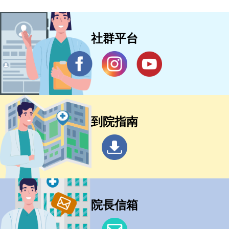
社群平台
到院指南
院長信箱