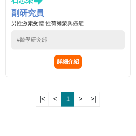
石志榮
副研究員
男性激素受體 性荷爾蒙與癌症
#醫學研究部
詳細介紹
|<
<
1
>
>|