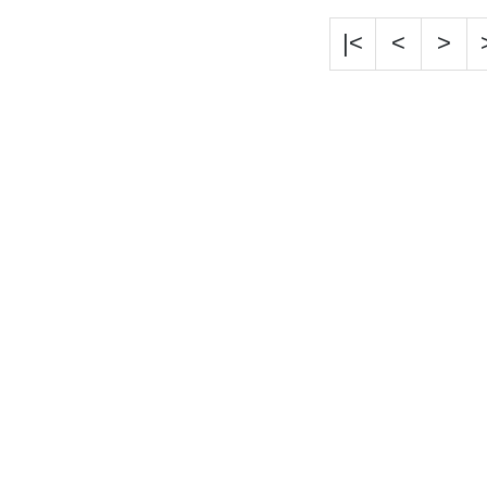
|<
<
>