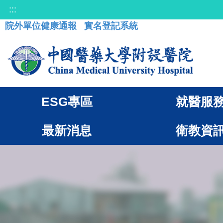
:::
院外單位健康通報
實名登記系統
ESG專區
就醫服
最新消息
衛教資