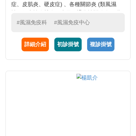
症、皮肌炎、硬皮症) 、各種關節炎 (類風濕
性，僵直性脊椎炎，痛風，退化性關節炎、纖
維肌痛症、骨質疏鬆症) 、以及蕁痲疹，氣喘，
#風濕免疫科
#風濕免疫中心
過敏。陳醫師曾擔任加拿大卑詩大學 (UBC) 內
科部風濕科臨床研究員，以及卑詩省針灸中醫
詳細介紹
初診掛號
複診掛號
聯盟副理事長。陳醫師近年發表有關痛風、纖
維肌痛症，以及類風濕關節炎等疾病在國外重
要風濕病期刊，包括：關節炎與風濕病、風濕
病年鑑、風濕病雜誌等，並因此而參與制定
2015全世界痛風診斷分類準則、2013台灣痛風
指引，並與台灣纖維肌痛症諮詢委員會，以推
廣纖維肌痛症之衛生教育。