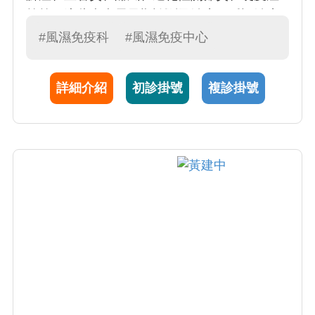
等等，這些疾病需早期診斷及治療，延誤治療
將導致疾病之關節變形甚至殘障。
#風濕免疫科
#風濕免疫中心
詳細介紹
初診掛號
複診掛號