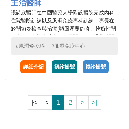
主治醫師
張詩欣醫師在中國醫藥大學附設醫院完成內科
住院醫院訓練以及風濕免疫專科訓練。專長在
於關節炎檢查與治療(類風溼關節炎、乾癬性關
節炎、僵直性脊椎炎、痛風關節炎、退化性關
節炎等)以及結締組織疾患(紅斑性狼瘡、乾燥
#風濕免疫科
#風濕免疫中心
症、血管炎、皮肌炎、硬皮症等)與過敏疾病(急
慢性蕁麻疹、異位性皮膚炎、過敏性鼻炎等)。
詳細介紹
初診掛號
複診掛號
|<
<
1
2
>
>|