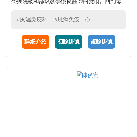
榮獲院級和部級教學優良醫師的獎項。回到母
校附設醫院，將專業所學運用於照顧臨床病
人，希冀病患皆能遠離病痛回歸正常生活，並
#風濕免疫科
#風濕免疫中心
於110及113年度獲頒醫院優良主治醫師。
詳細介紹
初診掛號
複診掛號