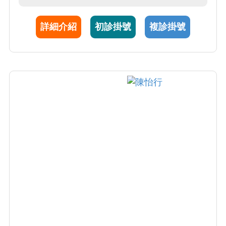
域包括自體免疫疾病(如SLE及RA)與自體發炎
疾病(AOSD)免疫致病機轉、感染與免疫發炎關
詳細介紹
初診掛號
複診掛號
聯性，及標靶藥物安全性。由於SLE研究的傑
出表現，獲我國免疫學會學術研究獎，參與亞
太SLE診療建議(Lancet Rheumatology2022)。
AOSD研究表現卓越，已發表35篇SCI論文且為
風濕學教科書引用多次，於2020年獲全球前2%
科學家之殊榮。截至2024年已發表262篇SCI期
刊論文引用超過11,000次。