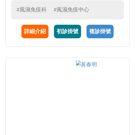
國醫藥大學醫學系，於台中榮總完成住院醫師
與專科訓練，2004-2009年獲東海大學分子過敏
#風濕免疫科
#風濕免疫中心
學博士，曾赴美國約翰霍普金斯大學及哈佛醫
學院進修。歷任台中榮總過敏免疫風濕科主
詳細介紹
初診掛號
複診掛號
任、內科部副部主任，並曾任中華民國免疫學
會副理事長及中華民國風濕病醫學會祕書長，
現仍為兩學會之理事。陳醫師診療病人細心且
親切，2009年榮獲商業周刊台灣百大良醫。