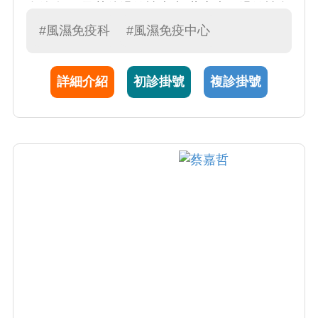
血管炎…)及其他過敏性疾病(蕁麻疹、過敏性鼻
炎、氣喘....) 2.風濕免疫疾病重要在於早期診
#風濕免疫科
#風濕免疫中心
斷、早期給予適當的治療。黃醫師尤其專精於
類風濕性關節炎、紅斑性狼瘡和僵直性脊椎炎
詳細介紹
初診掛號
複診掛號
之診斷，治療和照護。累積多年經驗和研究並
發表於國外風濕病雜誌共80餘篇。