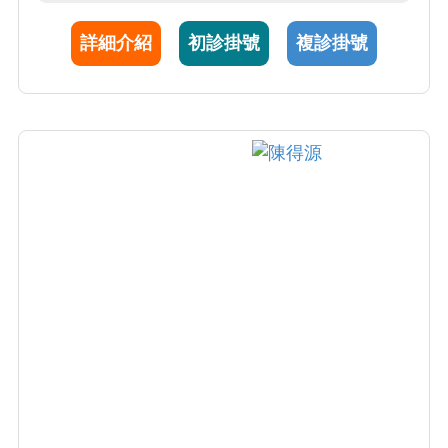
領域包括自體免疫疾病(如SLE及RA)與結締組
詳細介紹
初診掛號
複診掛號
織疾病併發間質肺病變。研究團隊主開發新穎
診斷標誌及預測間質肺病變之病程標誌近30年
來，擔任至少50項新藥跨國臨床試驗(第I-III期)
主持人， 收案人數及品質多次居全球之冠。