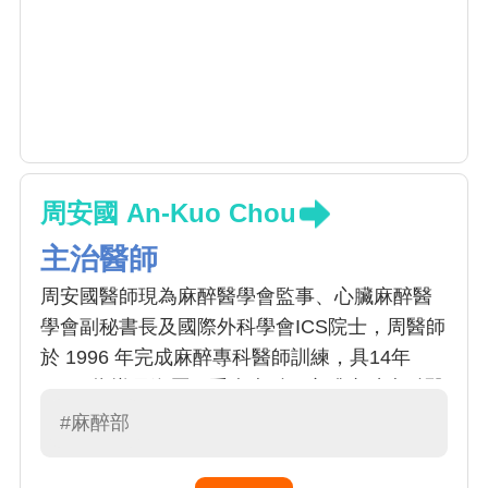
周安國 An-Kuo Chou
主治醫師
周安國醫師現為麻醉醫學會監事、心臟麻醉醫
學會副秘書長及國際外科學會ICS院士，周醫師
於 1996 年完成麻醉專科醫師訓練，具14年
ACLS指導員資歷、重症專科、心臟麻醉專科醫
師之資格。周醫師曾至匹茲堡大學WISER中心
#麻醉部
接受臨床技能模擬教學主持人之訓練及認證，
現今為醫學教育OSCE國家認證考官。周醫師