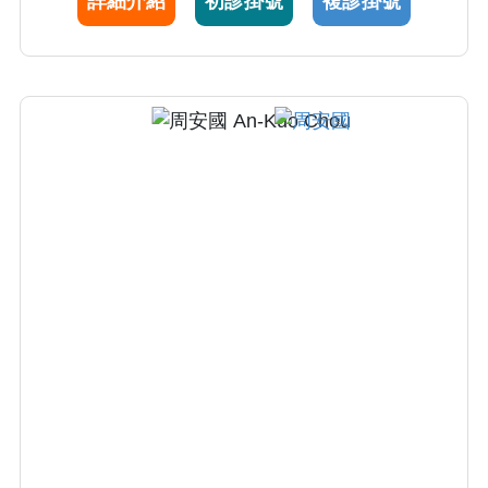
詳細介紹
初診掛號
複診掛號
設醫院主持疼痛科業務，期間取得中西醫結合
研究所碩士學位，將西醫疼痛治療與傳統醫學
相應合。 2007年洪至仁醫師返回台中榮總接任
麻醉科主任，並於2014年升格為台中榮總第1任
麻醉部主任。期間於2011年當選台灣疼痛醫學
會理事長，服務學界及推廣疼痛醫學不遺餘
力，提攜後進、培養許多投入疼痛醫學研究之
優秀人才。 自2023 年起，洪至仁醫師再度應聘
中國醫藥大學附設醫院疼痛科主任，為提供
「病人不痛的舒適醫院」為使命，這也是中國
醫藥大學附設醫院的宏觀宗旨。