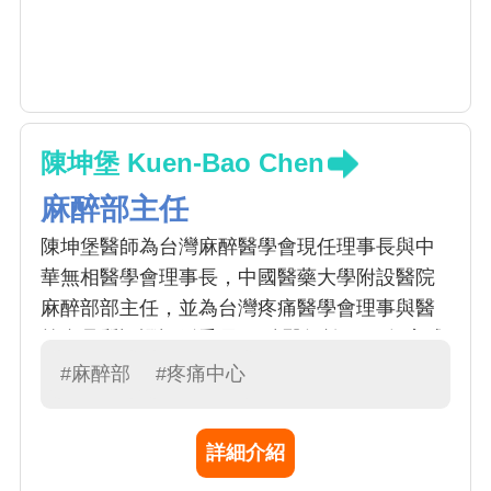
陳坤堡 Kuen-Bao Chen
麻醉部主任
陳坤堡醫師為台灣麻醉醫學會現任理事長與中
華無相醫學會理事長，中國醫藥大學附設醫院
麻醉部部主任，並為台灣疼痛醫學會理事與醫
策會品質認證評鑑委員。 陳醫師於1991年完成
麻醉專科醫師訓練，1994年創立中國醫藥大學
#麻醉部
#疼痛中心
附設醫院疼痛科，擔任創科第一任疼痛科主
任。1997年至紐澤西大學附設醫院接受疼痛醫
詳細介紹
學相關訓練，1998年赴美國麻州之波士頓兒童