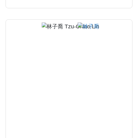
品質、 加強與加護病房之合作、全方位提升醫
療品質。潘健成醫師亦是本院器官移植中心、
肝臟移植團隊負責麻醉醫師，對末期肝病變病
患之手術及重症加護累積不少經驗。