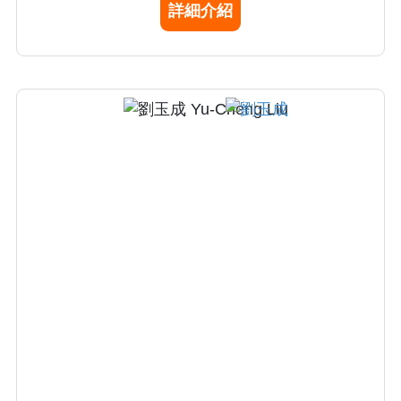
詳細介紹
專精於各種急重症之麻醉、疼痛處理與重症照
護 。研究領域主要在神經病變疼痛、癌症研
究、缺血再灌流，具台灣受試者保護協會IRB審
查委員訓練資歷。