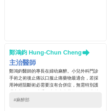
鄭鴻鈞 Hung-Chun Cheng
主治醫師
鄭鴻鈞醫師的專長在婦幼麻醉。小兒外科門診
手術之術後止痛以口服止痛藥物最適合，若採
用神經阻斷術必需要沒有合併症，無需特別護
理之方法。住院手術病患止痛藥物可採用注射
法給予 。 鄭醫師在 1) 本院婦科﹑產科﹑小兒
#麻醉部
心臟外科麻醉專業業務；2) 支援其他麻醉次專