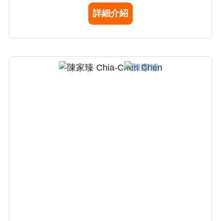
業分科新生兒麻醉作業；3) 支援本院小兒急救
詳細介紹
﹑小兒部相關業務及重症醫療作業等都有豐富
的經驗