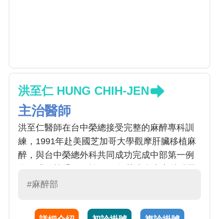
洪至仁 HUNG CHIH-JEN
主治醫師
洪至仁醫師在台中榮總接受完整的麻醉專科訓
練，1991年赴美國芝加哥大學觀摩肝臟移植麻
醉，與台中榮總外科共同成功完成中部第一例
的肝臟移植手術，於1992年榮膺台中市特殊貢
獻醫事人員。 洪至仁醫師於1996年考取公費留
#麻醉部
學，赴美國休士頓安德生癌症中心進修，專攻
疼痛治療。於1998年被延攬至中國醫藥學院附