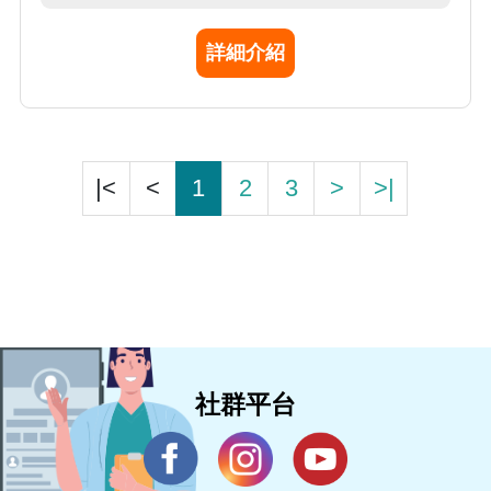
及分子致病機制有深入的創新探討。
詳細介紹
|<
<
1
2
3
>
>|
社群平台