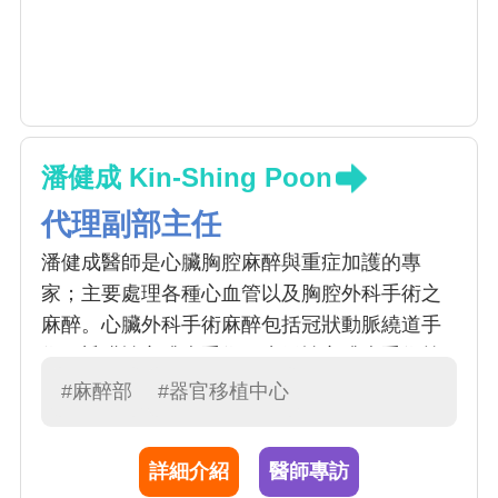
潘健成 Kin-Shing Poon
代理副部主任
潘健成醫師是心臟胸腔麻醉與重症加護的專
家；主要處理各種心血管以及胸腔外科手術之
麻醉。心臟外科手術麻醉包括冠狀動脈繞道手
術、瓣膜性心臟病手術、先天性心臟病手術等
之麻醉。胸腔手術麻醉則包括了胸腔腫瘤手
#麻醉部
#器官移植中心
術、食道疾病手術等之麻醉。潘醫師在心臟胸
腔麻醉未來工作強調：改善病人運送過程之安
詳細介紹
醫師專訪
全與照護之整體性、提昇體外心肺循環之照護