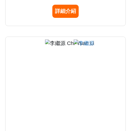
未來工作強調：改善病人運送過程之安全與照
詳細介紹
護之整體性、提昇體外心肺循環之臨床工作品
質、 加強與加護病房之合作、全方位提升醫療
品質