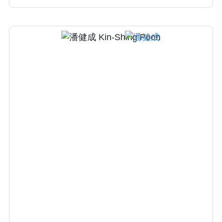
醫院進修小兒心臟麻醉。 並於2006年取得中國
醫藥大學中西醫結合研究所之碩士學位，2018
年取得亞洲大學生物資訊與醫學工程學系博士
學位，專精各種急重症病患之麻醉、疼痛處理
與重症照護。