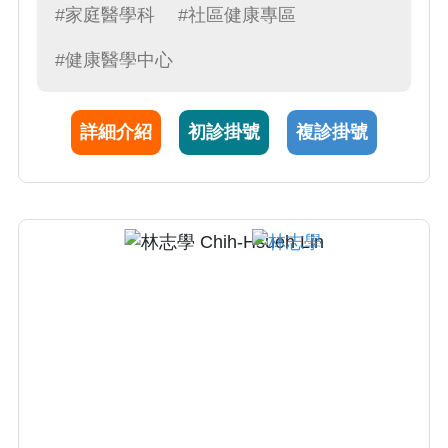
原因症狀的鑑別診斷。他熱中預防醫學的教學
#家庭醫學科
#社區健康專區
及服務，曾多次對一般民眾和專業人士做菸害
#健康醫學中心
防制、健康檢查和疫苗接種的專題演講。曾經
擔任本院國際醫療專責醫師，透過其家庭醫學
專長，整合患者問題及提供個人化最佳建議，
詳細介紹
初診掛號
複診掛號
屢屢獲得來自各國患者的高度評價。目前也擔
任本院健康檢查中心專責主治醫師，致力於提
供高品質的健康檢查規劃與諮詢服務。