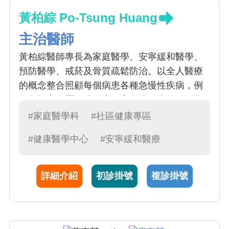
黃柏綜 Po-Tsung Huang
主治醫師
黃柏綜醫師專長為家庭醫學、安寧緩和醫學、
預防醫學、戒菸及骨質疏鬆防治。以全人醫療
的概念整合照顧每個病患各種急慢性疾病，例
如包括高血壓、糖尿病、高血脂、痛風，到焦
慮、憂鬱等情緒問題，幫病患作完整的評估。
#家庭醫學科
#社區健康專區
另外亦兼任安寧病房主治醫師，希望對末期病
#健康醫學中心
#安寧緩和醫療
人提供身心靈的照顧，達到生死兩相安。看診
親切細心，風趣幽默，解釋詳細，讓病患都能
安心。
詳細介紹
初診掛號
複診掛號