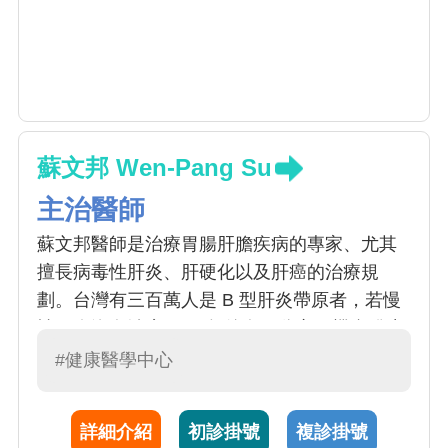
蘇文邦 Wen-Pang Su
主治醫師
蘇文邦醫師是治療胃腸肝膽疾病的專家、尤其
擅長病毒性肝炎、肝硬化以及肝癌的治療規
劃。台灣有三百萬人是 B 型肝炎帶原者，若慢
性肝炎沒有治療，25 年後有五分之一機會發生
肝硬化，之後每年有 5% 之機率轉變成肝癌。
#健康醫學中心
而 C 型肝炎病毒感染後，80%引致慢性 C 型肝
炎 。台灣 C 型肝炎約佔人口 2-4% 左右，需要
詳細介紹
初診掛號
複診掛號
特別被關注。