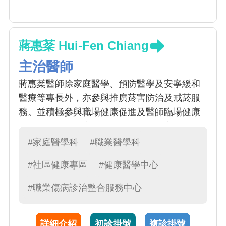
蔣惠棻 Hui-Fen Chiang
主治醫師
蔣惠棻醫師除家庭醫學、預防醫學及安寧緩和
醫療等專長外，亦參與推廣菸害防治及戒菸服
務。並積極參與職場健康促進及醫師臨場健康
服務。專長為家庭醫學、預防醫學，安寧緩和
醫療。主要診治常見急性健康問題如感冒、腸
#家庭醫學科
#職業醫學科
胃炎、發燒等初步處置，常見慢性疾病如高血
#社區健康專區
#健康醫學中心
壓、糖尿病、高血脂症等等。另外也針對戒菸
方面提供衛教及諮詢。
#職業傷病診治整合服務中心
詳細介紹
初診掛號
複診掛號