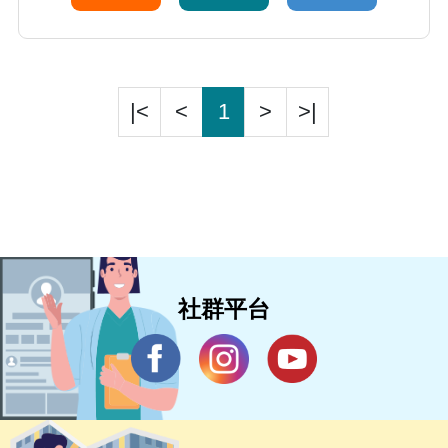
|<
<
1
>
>|
社群平台