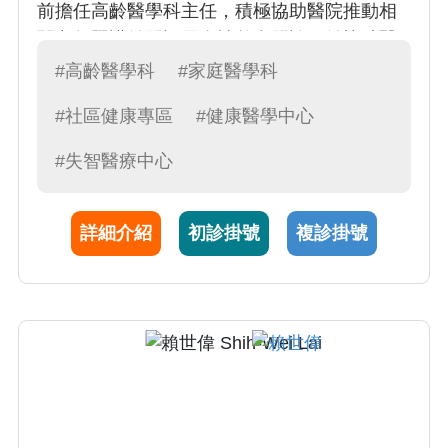
前擔任高齡醫學科主任，積極協助醫院推動相
關老年照護並開設周全性整合門診，並協助醫
院取得台灣老年醫學會之專科醫師訓練醫院;並
#高齡醫學科
#家庭醫學科
協助醫院通過國健署高齡友善醫院認證及獲得
#社區健康專區
#健康醫學中心
優良獎榮譽。林醫師並擔任台灣老年學暨老年
醫學會委員，積極參與各項老人照護相關之計
#失智醫療中心
劃與活動。
詳細介紹
初診掛號
複診掛號