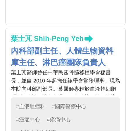
葉士芃 Shih-Peng Yeh
內科部副主任、人體生物資料
庫主任、淋巴癌團隊負責人
葉士芃醫師曾任中華民國骨髓移植學會秘書
長，並自 2010 年起擔任該學會常務理事，現為
本院內科部副部長。葉醫師專精於血液幹細胞
(骨髓) 移植，擁有超過百例的移植經驗，並擅
長各種癌症化學治療和輸血醫學。葉醫師於
#血液腫瘤科
#國際醫療中心
2006 年赴美國 MD Anderson 癌症中心進修一
#癌症中心
#疼痛中心
年，專注於乳癌基因治療領域的研究。此外，
葉醫師積極參與多項血液癌症及特殊血液疾病