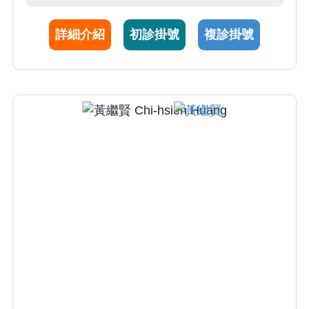
問診及治療處置。林醫師專擅頭頸癌、女性乳
癌以及兒童癌症光子與質子放射治療，並樂於
詳細介紹
初診掛號
複診掛號
提供治療評估諮詢以及第二意見。