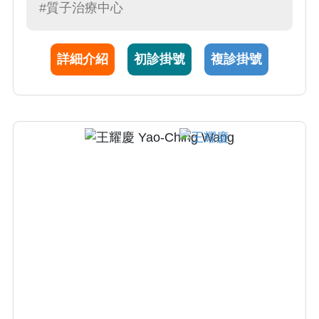
#質子治療中心
，至今已有約五十例順利完成且均無明顯副作
用而八成以上達成腫瘤局部控制。SBRT 屬於
低分次、高劑量的放射線治療
詳細介紹
初診掛號
複診掛號