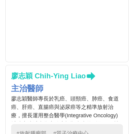
廖志穎 Chih-Ying Liao
主治醫師
廖志穎醫師專長於乳癌、頭頸癌、肺癌、食道
癌、肝癌、直腸癌與泌尿癌等之精準放射治
療，擅長運用整合醫學(Integrative Oncology)
輔助療法減少化療放療標靶產生的副作用、營
養補充醫學提升病患抗發炎、免疫系統的功
#放射腫瘤部
#質子治療中心