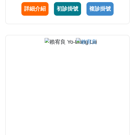
職志，專精於客觀結構式臨床技能測驗(OSCE)
詳細介紹
初診掛號
複診掛號
及醫病溝通。乳癌年治療病例超過120位。