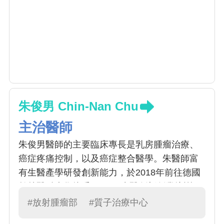
朱俊男 Chin-Nan Chu
主治醫師
朱俊男醫師的主要臨床專長是乳房腫瘤治療、
癌症疼痛控制，以及癌症整合醫學。朱醫師富
有生醫產學研發創新能力，於2018年前往德國
柏林醫科大學接受SPARK生醫創新創業培訓，
專注於放射治療後皮膚損傷修復，並開發醫療
#放射腫瘤部
#質子治療中心
器材。朱醫師同時致力於醫學教育，化育樹人