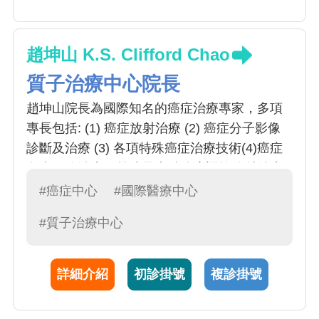
趙坤山 K.S. Clifford Chao
質子治療中心院長
趙坤山院長為國際知名的癌症治療專家，多項
專長包括: (1) 癌症放射治療 (2) 癌症分子影像
診斷及治療 (3) 各項特殊癌症治療技術(4)癌症
免疫細胞治療。趙院長專精強度調控放射治療
(IMRT)、影像導航放射治療 (IGRT)、立體定位
#癌症中心
#國際醫療中心
消融放射治療(SBRT,SABR)，並運用放射線治
#質子治療中心
療配合免疫細胞治療提升治療加乘效果；具有
豐富著作發表，為多本國際暢銷放射治療教科
書作者，包括 ”Radiation Oncology
詳細介紹
初診掛號
複診掛號
Management Decision”, “Practical Essentials
of Intensity Modulated Radiation Therapy”