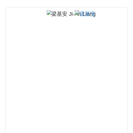
等，並研發出全球第一台具即時影像診斷的腫
瘤放射治療儀器。