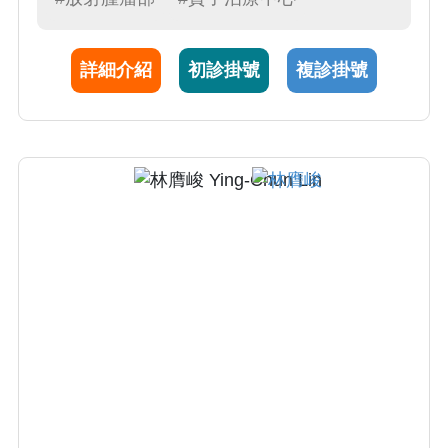
能，開發數位副作用智慧照護系統，獲得SNQ
國家品質標章，完整提供病人全人全方位的癌
詳細介紹
初診掛號
複診掛號
症治療與照護品質。