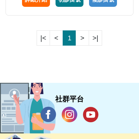
|<
<
1
>
>|
社群平台