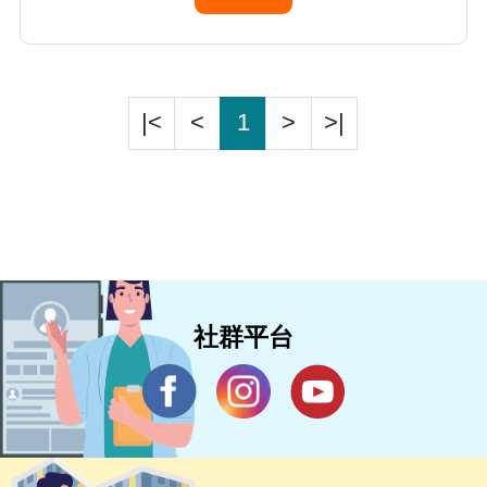
|<
<
1
>
>|
社群平台