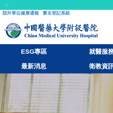
:::
院外單位健康通報
實名登記系統
ESG專區
就醫服
最新消息
衛教資