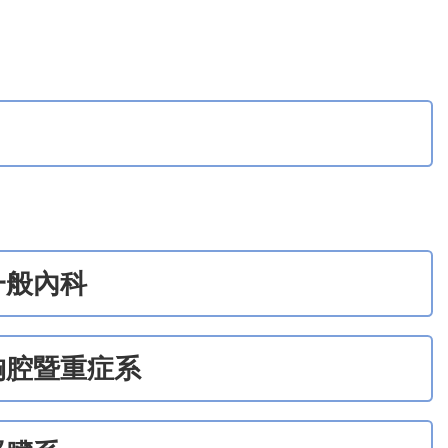
一般內科
胸腔暨重症系