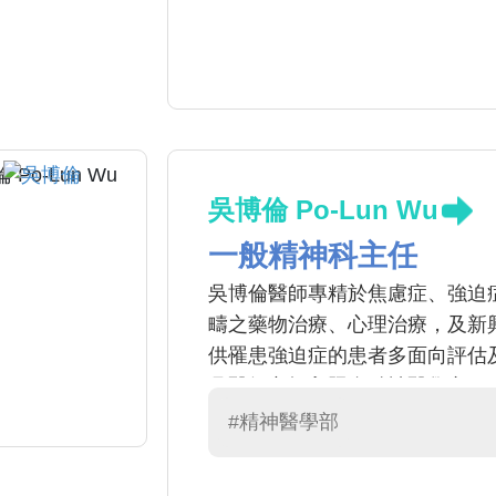
意更名為「思覺失調症」，同時
投入善意溝通(非暴力溝通)在家
庭、親子、師生、醫病關係。
吳博倫 Po-Lun Wu
一般精神科主任
吳博倫醫師專精於焦慮症、強迫
疇之藥物治療、心理治療，及新
供罹患強迫症的患者多面向評估
吳醫師亦投入照會精神醫學之服
植、兒童罕見疾病及自殺防治等
#精神醫學部
行之心理諮商。