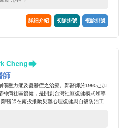
健康研究中心
詳細介紹
初診掛號
複診掛號
rk Cheng
醫師
傷壓力症及憂鬱症之治療。鄭醫師於1990赴加
精神病社區復健，是開創台灣社區復健模式領導
，鄭醫師在南投推動災難心理復健與自殺防治工
研究中心之國際研習課程擔任講師多年。在擔任
間，鄭醫師聯合十多個團體成立「三好聯盟」
動精神分裂症改名，於2014年5月獲衛福部同