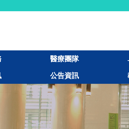
務
醫療團隊
訊
公告資訊