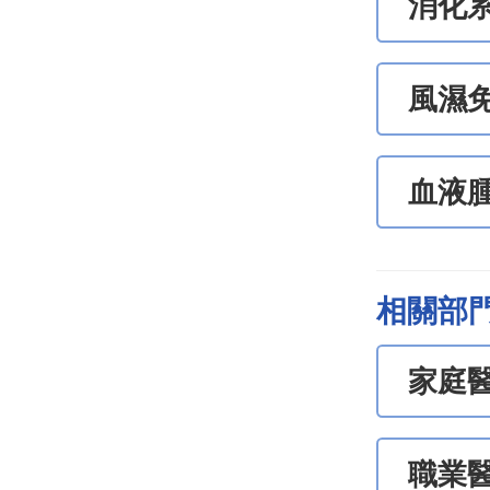
消化
風濕
血液
相關部
家庭
職業