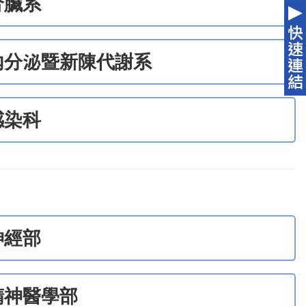
腎臟系
內分泌暨新陳代謝系
感染科
神經部
精神醫學部