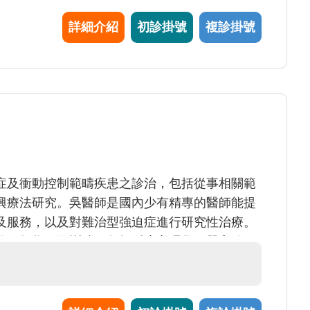
倡導「康復導向」之精神醫療復健體系。近年來
詳細介紹
初診掛號
複診掛號
庭、校園、醫療之推廣，增進同理心以改善家
症及衝動控制範疇疾患之診治，包括從事相關範
興療法研究。吳醫師是國內少有精專的醫師能提
及服務，以及對難治型強迫症進行研究性治療。
務、教學，及訓練；包括腫瘤心理學、器官移
之評估服務。吳醫師亦提供對精神官能症患者可