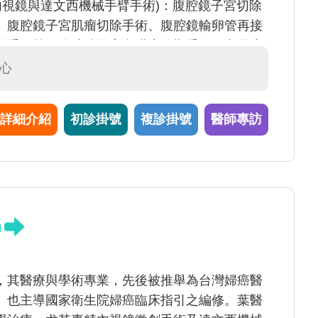
內視鏡與達文西機械手臂手術)：腹腔鏡子宮切除
、腹腔鏡子宮肌瘤切除手術、腹腔鏡輸卵管再接
除手術等，腹腔鏡子宮內膜癌分期手術、卵巢癌
張醫師於2005-2007至美國密西根大學進修，
心
詳細介紹
初診掛號
複診掛號
醫師專訪
h
，其醫療與學術專業，先後被推舉為台灣婦癌醫
。也主導國家衛生院婦癌臨床指引之編修。葉醫