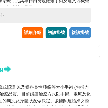
學治療，尤其專精內視鏡微創手術及達文西機械
害，提升醫療品質。
心
詳細介紹
初診掛號
複診掛號
g
或照護 以及婦科良性腫瘤等大小手術 (包括內
的治療品質。目前婦癌治療方式以手術、電療及化
症的期別及身體狀況做決定。張醫師建議婦女癌
宮頸抹片、婦科超音波及乳房攝影檢查，通常能