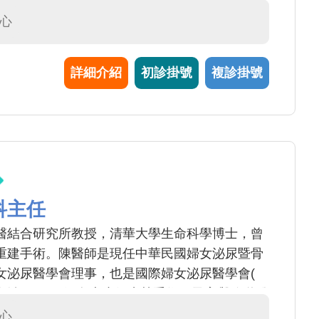
問題，將疾病治癒
心
詳細介紹
初診掛號
複診掛號
科主任
醫結合研究所教授，清華大學生命科學博士，曾
重建手術。陳醫師是現任中華民國婦女泌尿暨骨
女泌尿醫學會理事，也是國際婦女泌尿醫學會(
長主治項目: 1.婦女大小便失禁手術、子宮與陰道脫
子宮腫瘤、卵巢腫腫等腹腔鏡微創手術及達文西機
心