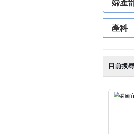
婦產
產科
目前搜