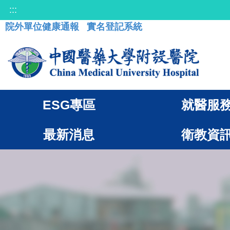
:::
院外單位健康通報
實名登記系統
ESG專區
就醫服
最新消息
衛教資