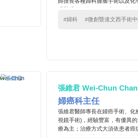
師擅長各種婦科腫瘤手術以及化
手臂手術，取代傳統大傷口之傷
#婦科
#微創暨達文西手術中
張維君 Wei-Chun Chan
婦癌科主任
張維君醫師專長在婦癌手術、化療
視鏡手術)，經驗豐富，有優異
療為主；治療方式大須依患者癌
症預防勝於治療，只要訂期做子