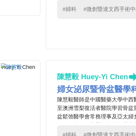
在早期甚至癌前病變時就能發現
#婦科
#微創暨達文西手術中
陳慧毅 Huey-Yi Chen
婦女泌尿暨骨盆醫學
陳慧毅醫師是中國醫藥大學中西
至澳洲雪梨復活者醫院學習骨盆
盆鬆弛醫學會常務理事及亞太婦
IUGA )會員，享譽國內外。擅
垂等骨盆腔重建修補手術。 2.
#婦科
#微創暨達文西手術中