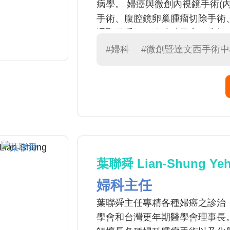
病學。 婦癌與微創內視鏡手術(
手術、腹腔鏡卵巢腫瘤切除手術
通顯微手術、腹腔鏡子宮頸癌根
症分期/減積手術、陰道重建手術。
#婦科
#微創暨達文西手術中
並發表研究於國際知名期刊。
葉聯舜 Lian-Shung Ye
婦科主任
葉聯舜主任專精各種婦癌之診治
學會和台灣更年期醫學會理事長