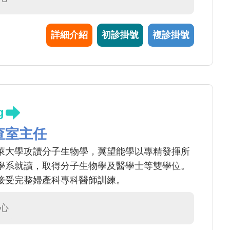
子宮腺肌症等海扶刀無創手術。 4.子宮黏膜下肌
鏡無創手術。 5.小陰唇肥厚、婦女性功能障礙
詳細介紹
初診掛號
複診掛號
陰道炎、陰道鬆弛、反覆性陰道炎、大小便失禁等
 7.一般婦科 (子宮肌瘤、卵巢囊腫、子宮內膜
痛經、小陰唇肥厚、外陰色素沉著)。 8.婦癌預
病毒檢測、陰道鏡檢查、卵巢癌檢查、超音波檢
性功能障礙。 10.一般產科 (產前檢查、產後檢
g
查室主任
萊大學攻讀分子生物學，冀望能學以專精發揮所
學系就讀，取得分子生物學及醫學士等雙學位。
接受完整婦產科專科醫師訓練。
心