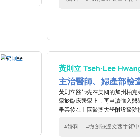
械手臂微創手術。 3.子宮肌瘤、
瘤、子宮息肉、子宮腔沾黏等子宮
等手術治療。 6.停經後萎縮性
陰道雷射治療與骨盆底物理治療。
異位症、經血過多、停經後出血、
防篩檢(子宮頸抹片、人類乳突
查) 。 9.婦女更年期障礙、婦女
黃則立 Tseh-Lee Hwan
查、剖腹生產、產後妊娠紋)。
主治醫師、婦產部檢
黃則立醫師先在美國的加州柏克
學於臨床醫學上，再申請進入醫
畢業後在中國醫藥大學附設醫院
#婦科
#微創暨達文西手術中