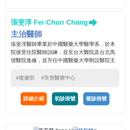
張斐淳 Fei-Chun Chang
主治醫師
張斐淳醫師畢業於中國醫藥大學醫學系，於本
院接受住院醫師訓練，並至台大醫院及台北馬
偕醫院進修，並升任中國醫藥大學附設醫院主
治醫師。於醫院服務期間，多次參與國內外研
討會發表口頭及壁報論文研究，並且為復健醫
#復健部
#失智醫療中心
學會、肌肉骨骼神經超音波醫學會、增生療法
醫學會、心肺復建醫學會、神經復健醫學會及
詳細介紹
初診掛號
複診掛號
肌痛醫學會會員。臨床專長擅長神經系統、骨
骼肌肉系統、運動醫學、急慢性疼痛控制及心
肺系統復健。