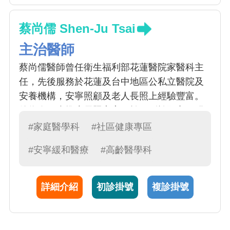
蔡尚儒 Shen-Ju Tsai
主治醫師
蔡尚儒醫師曾任衛生福利部花蓮醫院家醫科主
任，先後服務於花蓮及台中地區公私立醫院及
安養機構，安寧照顧及老人長照上經驗豐富。
後為進一步推廣長照安寧，於回到於國立陽明
交通大學公共衛生研究所進修，並設有粉絲專
#家庭醫學科
#社區健康專區
頁「蔡尚儒醫師的安寧故事-臥床/非癌病人的幽
#安寧緩和醫療
#高齡醫學科
谷伴行」。於各式急慢性疾病診斷、旅遊諮
詢、預防保健及戒菸服務亦均專精。
詳細介紹
初診掛號
複診掛號