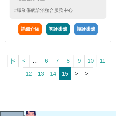
富經驗，此外，魏玉亭醫師嫻熟於臨場服務，
致力提升職場之安全、衛生與健康管理，積極
#職業傷病診治整合服務中心
推動勞工全人健康照護。
詳細介紹
初診掛號
複診掛號
|<
<
…
6
7
8
9
10
11
12
13
14
15
>
>|