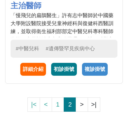
主治醫師
「慢飛兒的扁鵲醫生」許有志中醫師於中國藥
大學附設醫院接受兒童神經科與復健科西醫訓
練，並取得衛生福利部部定中醫兒科專科醫師
資格，專長於治療兒童發展遲緩、神經科與心
智科疾病。許有志中醫師針對發展遲緩兒童獨
#中醫兒科
#遺傳暨罕見疾病中心
創設計「HATCH療法」(中醫全方位孵化療育計
畫)，透過口服中藥、傳統針灸、雷射針灸、小
詳細介紹
初診掛號
複診掛號
兒推拿、穴位敷貼、中藥藥浴六大中醫治療方
法，提供發展遲緩兒童全方位中醫療育與照
護。許有志中醫師也擔任國民健康署「罕見疾
病照護計畫」的協同主持人之一，透過將中醫
療法加入罕見疾病孩童的照護中，提供罕病孩
|<
<
1
2
>
>|
童更完整的全人照護。