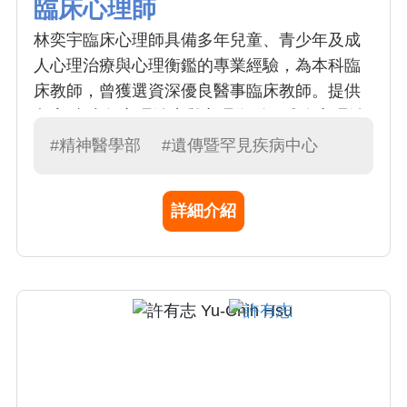
臨床心理師
林奕宇臨床心理師具備多年兒童、青少年及成
人心理治療與心理衡鑑的專業經驗，為本科臨
床教師，曾獲選資深優良醫事臨床教師。提供
兒童/青少年心理治療與心理衡鑑、成人心理治
療與心理衡鑑。專長為心理動力心理治療、兒
#精神醫學部
#遺傳暨罕見疾病中心
童遊戲治療、父母諮詢。心理師態度親切，致
力於提供專業、保密、彈性及個別化的心理服
詳細介紹
務，秉持理解與支持的理念，陪伴個案進行自
我探索與成長。