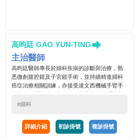
高昀廷 GAO YUN-TING
主治醫師
高昀廷醫師專長於婦科疾病的診斷與治療，熟
悉微創腹腔鏡及子宮鏡手術，並持續精進婦科
癌症治療相關訓練，亦接受達文西機械手臂手
術訓練。看診時細心傾聽、耐心說明，重視與
病人的溝通與信任，期望以專業與溫度，陪伴
#婦科
病人走過治療的每個階段。
詳細介紹
初診掛號
複診掛號