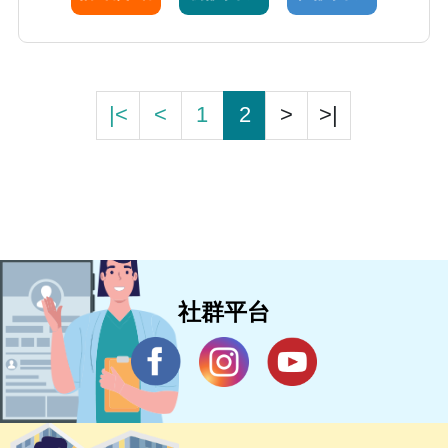
|<
<
1
2
>
>|
社群平台