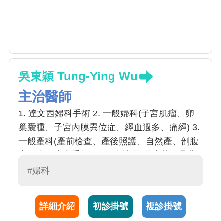
吳東穎 Tung-Ying Wu
主治醫師
1. 達文西婦科手術 2. 一般婦科(子宮肌瘤、卵
巢囊腫、子宮內膜異位症、經血過多、痛經) 3.
一般產科(產前檢查、產後照護、自然產、剖腹
產、人工流產手術) 4. 婦女泌尿(尿失禁、骨盆
腔脫垂) 5. 婦科手術、微創腹腔鏡手術、子宮鏡
#婦科
手術 6. 賀爾蒙失調(月經異常、更年期照護) 7.
抹片異常、陰道鏡檢查、子宮鏡檢查 8. 反覆性
詳細介紹
初診掛號
複診掛號
陰道炎、更年期萎縮性陰道炎、陰道雷射治療