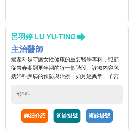
呂羽婷 LU YU-TING
主治醫師
婦產科是守護女性健康的重要醫學專科，照顧
從青春期到更年期的每一個階段。診療內容包
括婦科疾病的預防與治療，如月經異常、子宮
肌瘤、卵巢囊腫、避孕諮詢及更年期保健等，
同時也涵蓋孕期產檢、分娩與產後照護。未
#婦科
來，呂羽婷醫師將持續在生殖醫學領域深耕，
結合臨床經驗與新興技術，提供溫暖、專業且
詳細介紹
初診掛號
複診掛號
全方位的醫療服務，陪伴女性安心度過人生的
重要時刻。