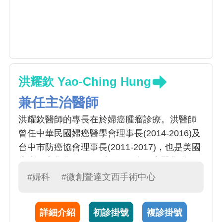
洪耀欽 Yao-Ching Hung
兼任主治醫師
洪耀欽醫師的專長在於婦癌腫瘤診療。洪醫師
曾任中華民國婦癌醫學會理事長(2014-2016)及
台中市防癌協會理事長(2011-2017)，也是美國
癌症研究學會(AACR)會員, 國際婦癌醫學會
(IGCS)會員及亞洲婦癌研究團體(AGOG)理事,
#婦科
#微創暨達文西手術中心
享譽國內外。 擅長主治項目: (1)婦癌(包括子宮
頸癌,子宮內膜癌及卵巢癌)之診斷,根除性/減積/
詳細介紹
初診掛號
複診掛號
分期手術及化學治療(或合併放射線治療), 細胞