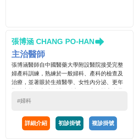
張博涵 CHANG PO-HAN
主治醫師
張博涵醫師自中國醫藥大學附設醫院接受完整
婦產科訓練，熟練於一般婦科、產科的檢查及
治療，並著眼於生殖醫學、女性內分泌、更年
期治療等次專科領域。耐心、細心及親和力是
年輕一輩婦產科女醫師的特色，張醫師能針對
#婦科
個案的困擾提出專業評估和諮詢，不遺餘力治
療患者的不適，提供全方位的醫療照護。
詳細介紹
初診掛號
複診掛號