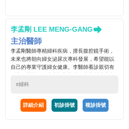
李孟剛 LEE MENG-GANG
主治醫師
李孟剛醫師專精婦科疾病，擅長腹腔鏡手術，
未來也將朝向婦女泌尿次專科發展，希望能以
自己的專業守護婦女健康。李醫師看診親切有
耐心，樂於傾聽病患疑難雜症，盡力幫助患者
解決婦產相關問題，是年輕又值得信任的好醫
#婦科
師。
詳細介紹
初診掛號
複診掛號