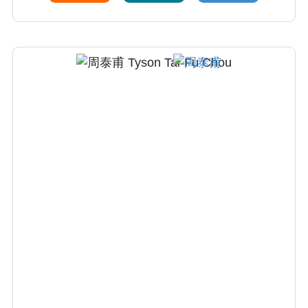
免疫治療, (2)內視鏡(包括陰道鏡,子宮鏡及腹腔
鏡)之檢查診斷及手術治療, (3)一般婦科腫瘤之
診斷治療, (4)月經失調不適診治, (5)更年期障礙
調養