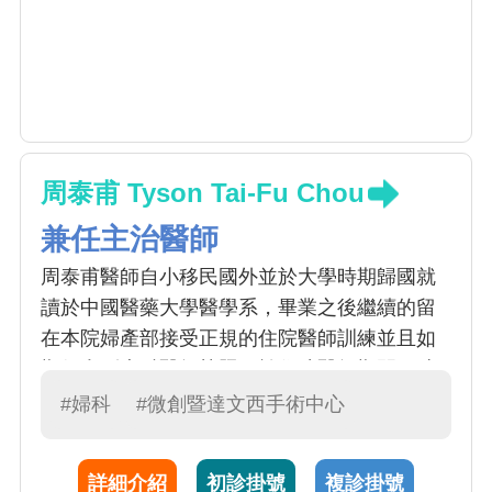
周泰甫 Tyson Tai-Fu Chou
兼任主治醫師
周泰甫醫師自小移民國外並於大學時期歸國就
讀於中國醫藥大學醫學系，畢業之後繼續的留
在本院婦產部接受正規的住院醫師訓練並且如
期得拿到專科醫師執照。於住院醫師期間同時
也得到最佳住院醫師，教學住院醫師等殊榮，
#婦科
#微創暨達文西手術中心
其表現優異有目共睹。個性待人親切，視病猶
親，為人開朗，樂於分享相關醫療專業以及衛
詳細介紹
初診掛號
複診掛號
教資訊等。