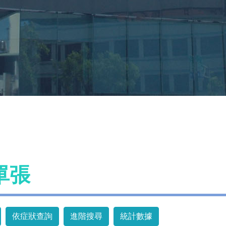
單張
依症狀查詢
進階搜尋
統計數據