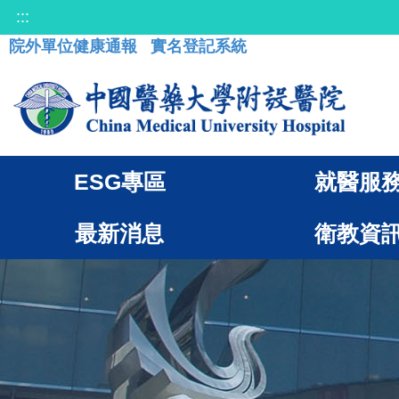
:::
院外單位健康通報
實名登記系統
ESG專區
就醫服
最新消息
衛教資