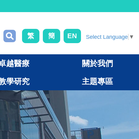
繁
簡
EN
Select Language
▼
卓越醫療
關於我們
教學研究
主題專區