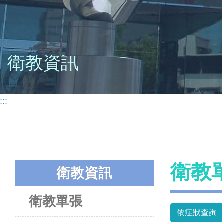
衛教資訊
:::
衛教
衛教資訊
衛教單張
依症狀查詢