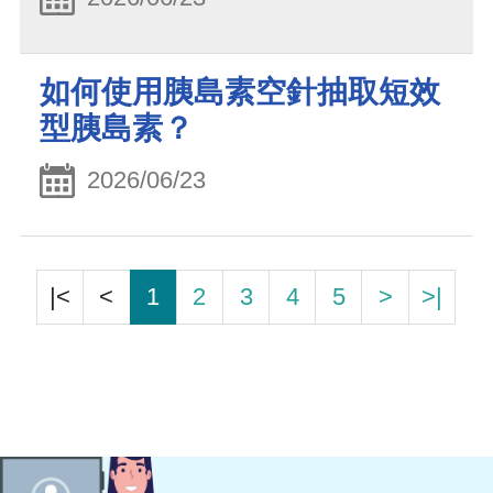
如何使用胰島素空針抽取短效
型胰島素？
2026/06/23
|<
<
1
2
3
4
5
>
>|