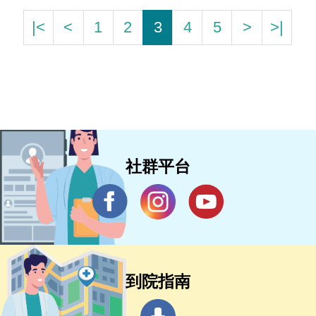
|<
<
1
2
3
4
5
>
>|
社群平台
到院指南