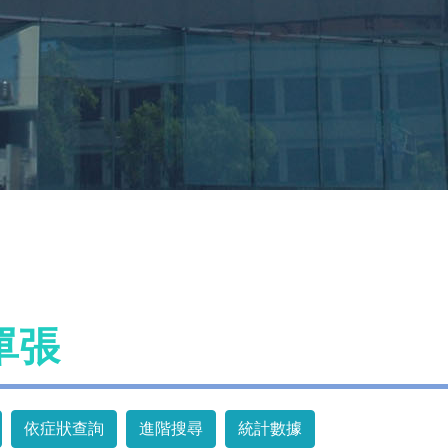
單張
依症狀查詢
進階搜尋
統計數據