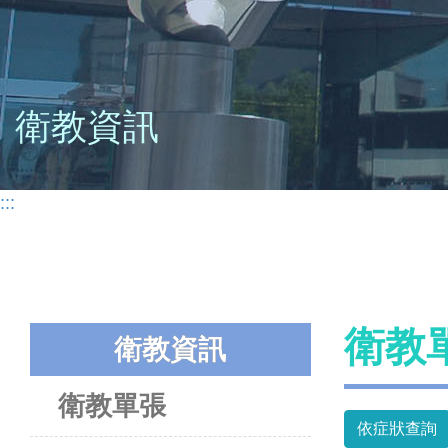
衛教資訊
:::
衛教
衛教資訊
衛教單張
依症狀查詢