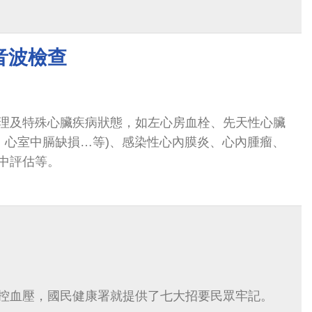
音波檢查
理及特殊心臟疾病狀態，如左心房血栓、先天性心臟
損、心室中膈缺損…等)、感染性心內膜炎、心內腫瘤、
中評估等。
控血壓，國民健康署就提供了七大招要民眾牢記。