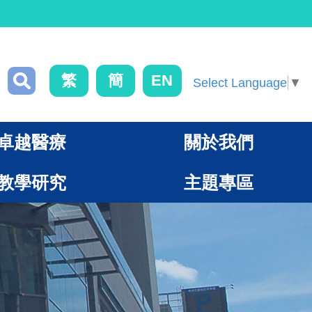
繁
簡
EN
Select Language
▼
卓越醫療
關於我們
教學研究
主題專區