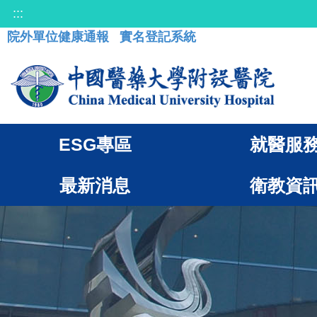
:::
院外單位健康通報
實名登記系統
ESG專區
就醫服
最新消息
衛教資