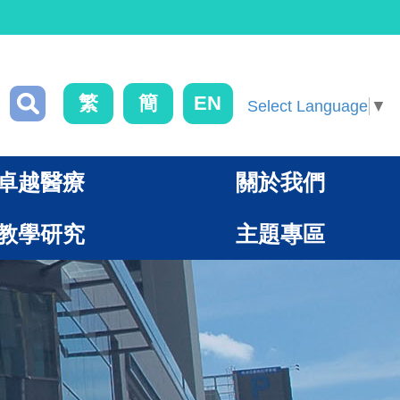
繁
簡
EN
Select Language
▼
卓越醫療
關於我們
教學研究
主題專區