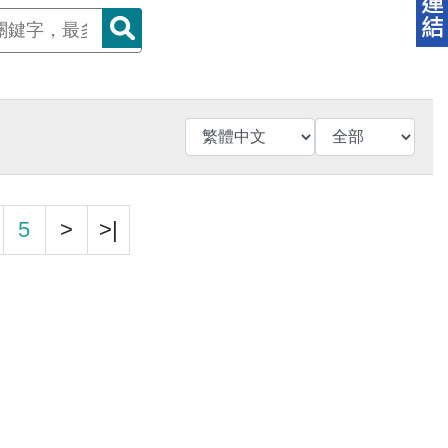
5
>
>|