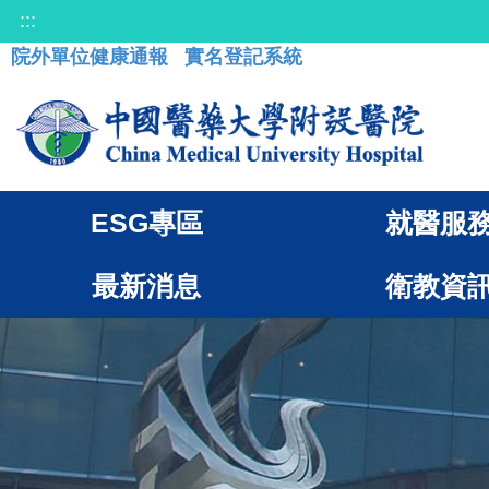
:::
院外單位健康通報
實名登記系統
ESG專區
就醫服
最新消息
衛教資