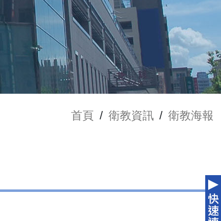
首頁
/
衛教資訊
/
衛教海報