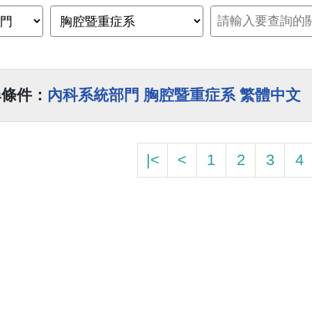
尋條件：
內科系統部門 胸腔暨重症系 繁體中文
|<
<
1
2
3
4