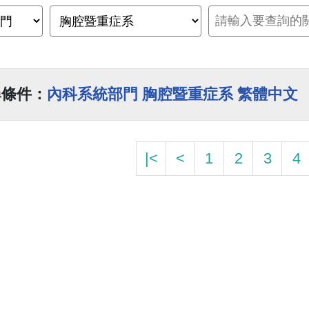
尋條件：
內科系統部門 胸腔暨重症系 繁體中文
|<
<
1
2
3
4