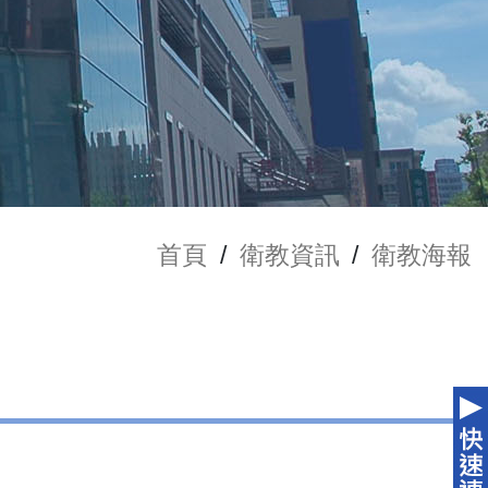
首頁
/
衛教資訊
/
衛教海報