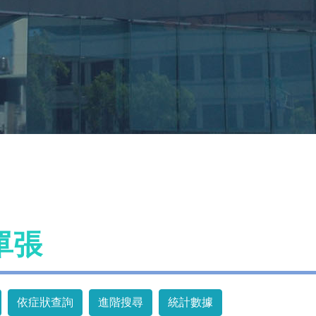
單張
依症狀查詢
進階搜尋
統計數據