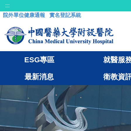
:::
院外單位健康通報
實名登記系統
ESG專區
就醫服
最新消息
衛教資