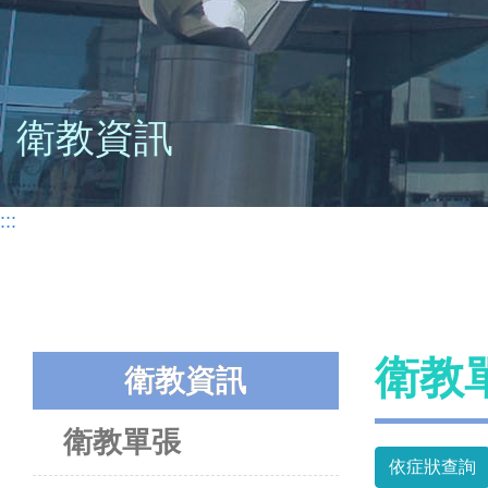
衛教資訊
:::
衛教
衛教資訊
衛教單張
依症狀查詢