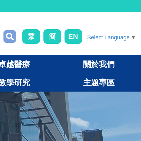
繁
簡
EN
Select Language
▼
卓越醫療
關於我們
教學研究
主題專區