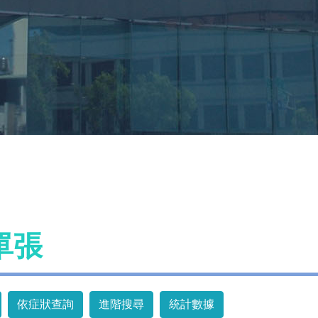
單張
依症狀查詢
進階搜尋
統計數據