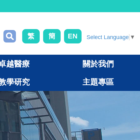
繁
簡
EN
Select Language
▼
卓越醫療
關於我們
教學研究
主題專區