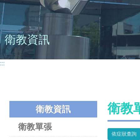
衛教資訊
:::
衛教
衛教資訊
衛教單張
依症狀查詢