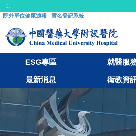
:::
院外單位健康通報
實名登記系統
ESG專區
就醫服
最新消息
衛教資