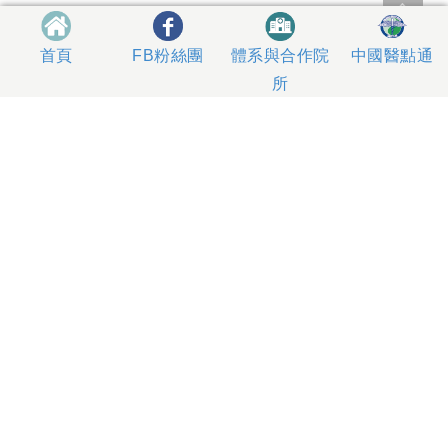
體系與合作院
中國醫點通
首頁
FB粉絲團
所
404327 台中市北區育德路2號
總機電話專線 04-22052121、04-22062121
人工掛號服務 04-22056631
到院指南
網站意見
社區服務
無菸醫院
影片專區
箱
本網站內容屬中國醫藥大學附設醫院所有，一切內容僅供