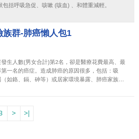
狀包括呼吸急促、咳嗽 (咳血) 、和體重減輕。
族群-肺癌懶人包1
發生人數(男女合計)第2名，卻是醫療花費最高、最
率第一名的癌症。造成肺癌的原因很多，包括：吸
場（如鉻、鎘、砷等）或居家環境暴露、肺癌家族病
（如結核病、慢性阻塞性肺病病史）...
3
>
>|