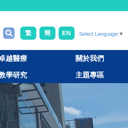
繁
簡
EN
Select Language
▼
卓越醫療
關於我們
教學研究
主題專區