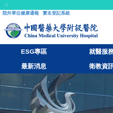
:::
院外單位健康通報
實名登記系統
ESG專區
就醫服
最新消息
衛教資