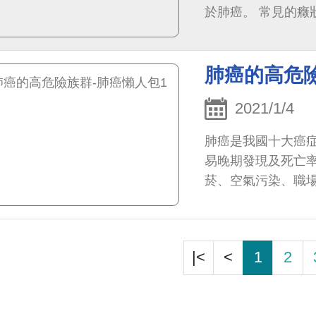
於肺癌。 常見的癥
肺癌的高危險
2021/1/4
肺癌是我國十大癌症
易晚期發現及死亡
菸、空氣污染、職
史、肺部相關疾病史
|<
<
1
2