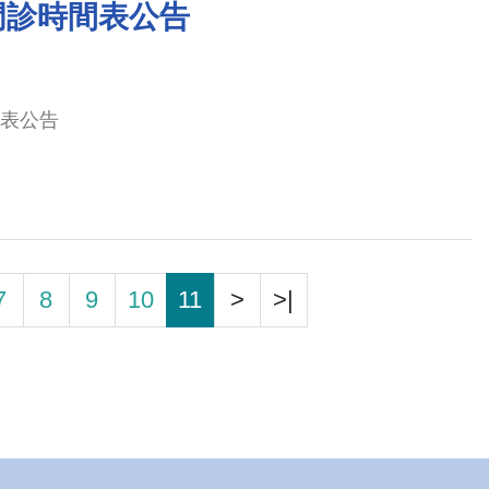
月門診時間表公告
間表公告
7
8
9
10
11
>
>|