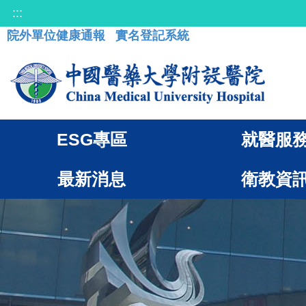
:::
院外單位健康通報
實名登記系統
ESG專區
就醫服
最新消息
衛教資