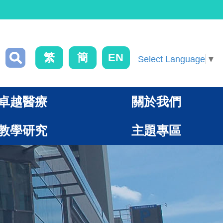
繁
簡
EN
Select Language
▼
卓越醫療
關於我們
教學研究
主題專區