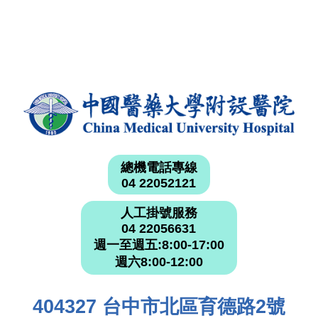
總機電話專線
04 22052121
人工掛號服務
04 22056631
週一至週五:8:00-17:00
週六8:00-12:00
404327 台中市北區育德路2號