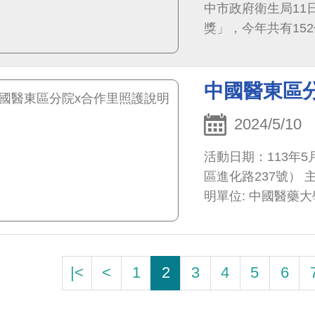
中市政府衛生局11
獎」，今年共有15
位，中醫大附醫居
的榮譽，是對我們
中國醫東區
可。 臺中市是全臺
能再只仰賴「家庭
2024/5/10
團隊相信每一個生
於提供最優質的護
活動日期：113年5
區進化路237號）
明單位: 中國醫藥大學東區分院 中醫部 中國
見疾病中心 活動
學東區分院配合舉
服務同仁帶著合作
|<
<
1
2
3
4
5
6
分院中醫部王詩涵