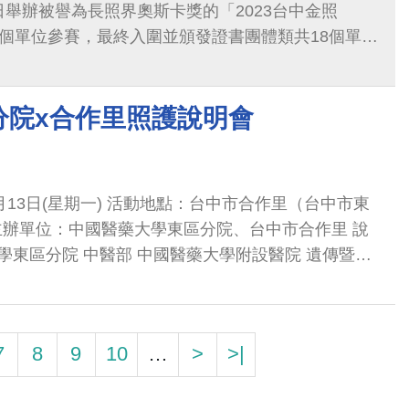
日舉辦被譽為長照界奧斯卡獎的「2023台中金照
2個單位參賽，最終入圍並頒發證書團體類共18個單
家護理所很榮幸獲得B單位第一名，這是一個極為重要
的努力和付出給予最高肯定，也是對護理所信念的認
分院x合作里照護說明會
第二大城市，65歲以上人口超過40萬人，照顧議題不
」的力量支撐，長照發展得更全面。本院居家護理所
命都值得被尊重和照顧，以病人需求為出發點，致力
理服務。
月13日(星期一) 活動地點：台中市合作里（台中市東
 主辦單位：中國醫藥大學東區分院、台中市合作里 說
醫藥大學附設醫院 遺傳暨罕
說明：本次活動由中國醫藥大學附設醫院與中國醫藥大
辦之里民講座，此次第一場由本院罕見疾病中區照護
里的里民認識罕見疾病，第二場講座由中國附醫東區
7
8
9
10
…
>
>|
醫師，說明炎炎夏日如何讓里民消暑