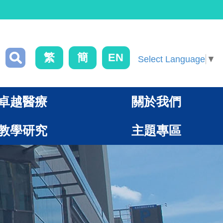
繁
簡
EN
Select Language
▼
卓越醫療
關於我們
教學研究
主題專區