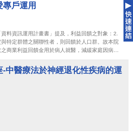
愛專戶運用
資料資訊運用計畫書」提及，利益回饋之對象：2.
定與特定群體之關聯性者，則回饋於人口群。故本院
取之商業利益回饋金用於病人就醫，減緩家庭因病人
中醫大附醫經社工與個案/ 家庭會談，了解家庭暨社
身份以及社會資源使用情形，進一步評估此次就醫過
座-中醫療法於神經退化性疾病的運
面臨之困境需求，並請個案/家屬備妥相關福利身份證
後，提供適切的院內、外相關經濟補助協助。補助項
看護費用、喪葬費用、機構安置費用、急難救助等，
核流程，經院方核准後提撥補助使用。 二、本院人體
商業利益回饋金為：NBCT No. 220079-黃彥鈞經
NBCT No.230122-蔡揚璽博士申請案40,000元，總
 三、擬以此簽請會計室協助商業利益回饋金64,000元整