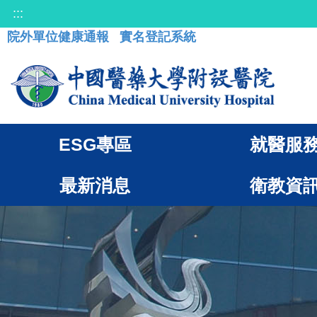
:::
院外單位健康通報
實名登記系統
ESG專區
就醫服
最新消息
衛教資