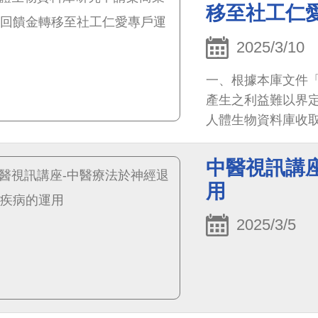
移至社工仁
2025/3/10
一、根據本庫文件「
產生之利益難以界
人體生物資料庫收
罹病造成經濟困境，
心概況、確認福利
中醫視訊講
程導致個案/ 家庭
用
明、財稅文件資料
目涵蓋醫療費用、
2025/3/5
完成評估表單及審
生物資料庫研究申請案
理申請案24,000元，
計為64,000元。