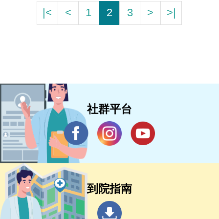
|<
<
1
2
3
>
>|
社群平台
到院指南