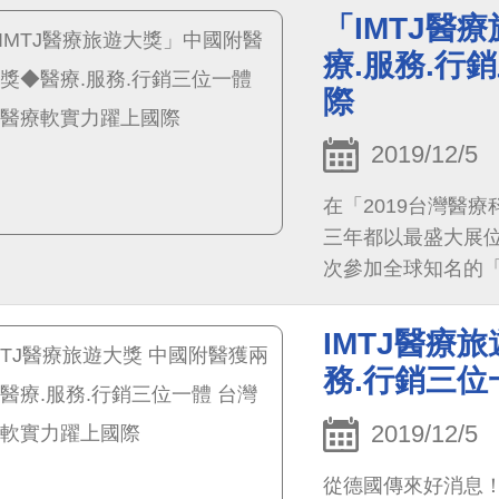
「IMTJ醫
療.服務.行
際
2019/12/5
在「2019台灣醫
三年都以最盛大展
次參加全球知名的「國際
Travel Awar
人專科中心」兩項
IMTJ醫療
務.行銷三位
2019/12/5
從德國傳來好消息