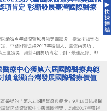
獎項肯定 彰顯發展臺灣國際醫療
醫院榮獲今年國際醫療典範獎團體獎，接受衛福部石
定。中國附醫是繼2017年獲個人、團體兩獎項，
後第三度獲獎，總計4個獎項肯定，創下最佳紀錄。即使
疫情肆虐下，中國附醫仍成功突圍，透過整合創新模
國際醫療品牌與服務國際化獲得豐碩成果。中國附醫
際醫療中心獲第六屆國際醫療典範
本院在此刻獲獎，猶如隙縫裡的陽光，彰顯台灣發展
封鎖 彰顯台灣發展國際醫療價值
意義不凡；也做好充足準備，致力發展智慧醫療、遠
合政府政策推動台灣國際醫療。
高榮譽的「第六屆國際醫療典範獎」9月16日結果揭
設醫院國際醫療中心榮獲團體獎，是繼2017年獲得