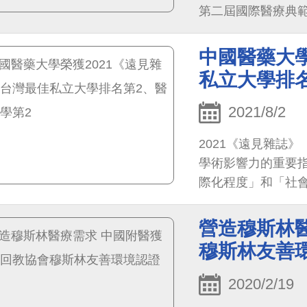
第二屆國際醫療典
冠肺炎疫情肆虐下
醫療品牌與服務國
中國醫藥大學
彰顯台灣發展國際
私立大學排
2021/8/2
2021《遠見雜誌
學術影響力的重要指
際化程度」和「社
第2、醫科大學第2
營造穆斯林
穆斯林友善
2020/2/19