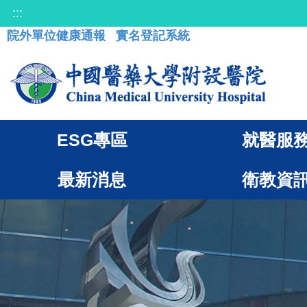
:::
院外單位健康通報
實名登記系統
ESG專區
就醫服
最新消息
衛教資