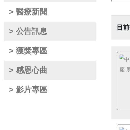
> 醫療新聞
目前
> 公告訊息
> 獲獎專區
> 感恩心曲
> 影片專區