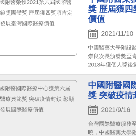
獎 歷屆獲四
價值
2021/11/10
中國醫藥大學附設
崇良次長頒發獎盃肯
2018年獲個人獎
面臨全球新冠肺炎
式，持續推動台灣
中國附醫國
周德陽院長表示，
獎 突破疫情
國際醫療的價值，
距醫療等特色，配
2021/9/16
台灣國際醫療服務至
曉，中國醫藥大學附