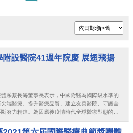
附設醫院41週年院慶 展翅飛揚
療體系蔡長海董事長表示，中國附醫為國際級水準的
新尖端醫療、提升醫療品質、建立友善醫院、守護全
不斷努力精進。為因應後疫情時代全球醫療型態的改
灣的醫療及資通訊二大優勢，配合政府的產業政策，
產業，進軍國際舞台，加速台灣邁向智慧國家
2021第六屆國際醫療典範獎團體