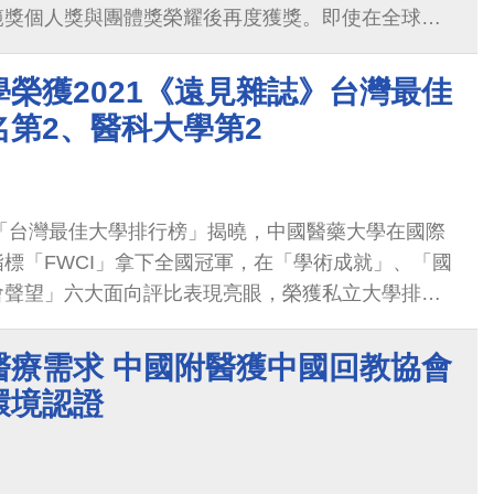
範獎個人獎與團體獎榮耀後再度獲獎。即使在全球新
仍成功突圍，透過整合創新模式，持續推動台灣國際
際化獲得豐碩成果。此刻獲獎，猶如隙縫裡的陽光，
榮獲2021《遠見雜誌》台灣最佳
醫療的價值，意義不凡。
名第2、醫科大學第2
》「台灣最佳大學排行榜」揭曉，中國醫藥大學在國際
標「FWCI」拿下全國冠軍，在「學術成就」、「國
會聲望」六大面向評比表現亮眼，榮獲私立大學排名
。
醫療需求 中國附醫獲中國回教協會
環境認證