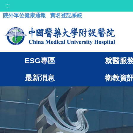
:::
院外單位健康通報
實名登記系統
ESG專區
就醫服
最新消息
衛教資