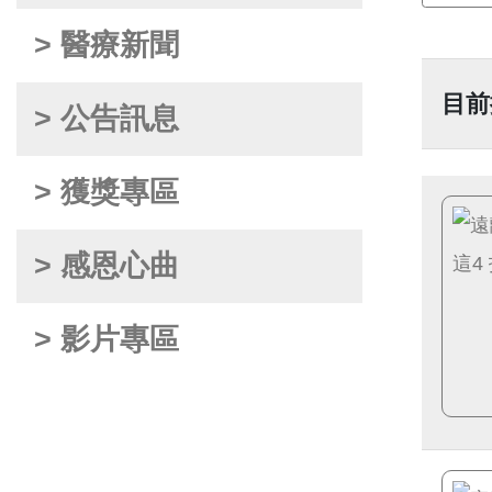
> 醫療新聞
目前
> 公告訊息
> 獲獎專區
> 感恩心曲
> 影片專區