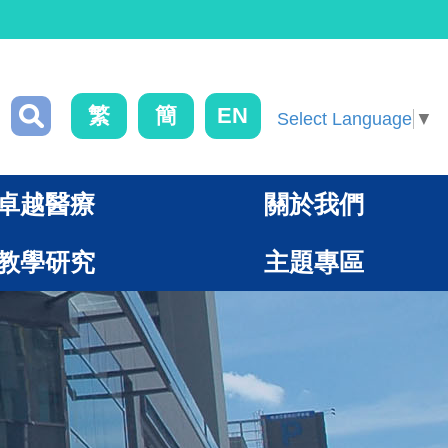
繁
簡
EN
Select Language
▼
卓越醫療
關於我們
教學研究
主題專區