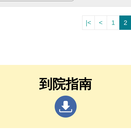
|<
<
1
2
到院指南