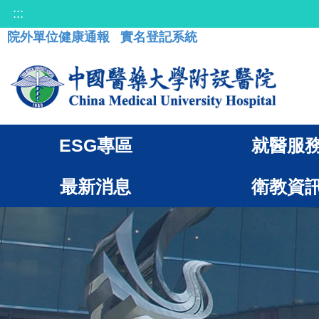
:::
院外單位健康通報
實名登記系統
ESG專區
就醫服
最新消息
衛教資