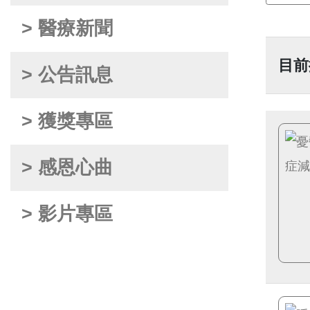
> 醫療新聞
目前
> 公告訊息
> 獲獎專區
> 感恩心曲
> 影片專區