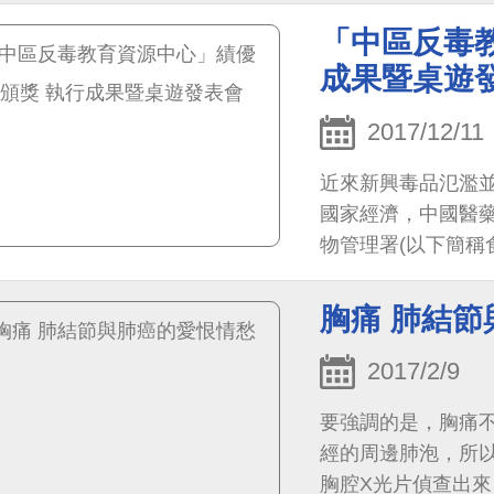
「中區反毒
成果暨桌遊
2017/12/11
近來新興毒品氾濫
國家經濟，中國醫藥
物管理署(以下簡稱
胸痛 肺結
2017/2/9
要強調的是，胸痛
經的周邊肺泡，所
胸腔X光片偵查出