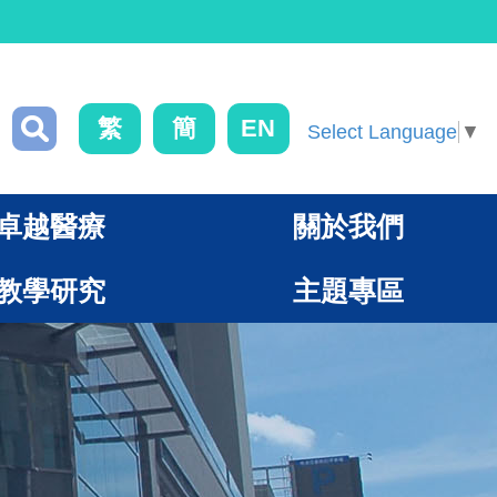
繁
簡
EN
Select Language
▼
卓越醫療
關於我們
教學研究
主題專區