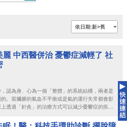
麗 中西醫併治 憂鬱症減輕了 社
密
中，認為身、心為一個「整體」的系統結構，兩者是
割的。當臟腑的氣血不平衡或是氣的運行失常都會影
床上透過「針灸」的治療方式可以減少憂鬱症的疾病
來疏通經脈、活血化瘀，國外也有許多臨床
失眠！醫：科技手環助診斷 擺脫障