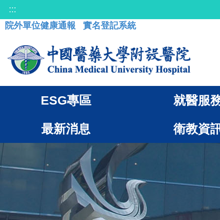
:::
院外單位健康通報
實名登記系統
ESG專區
就醫服
最新消息
衛教資