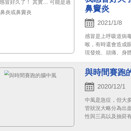
鼻竇炎
2021/1/8
感冒是上呼吸道病
喉，有時還會造成
現發燒、頭痛、身
與時間賽跑
2020/12/1
中風是急症，但大
管狀況大略分為出
性與三高以及抽菸
因如凝血功能異常，