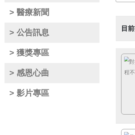
> 醫療新聞
目前
> 公告訊息
> 獲獎專區
> 感恩心曲
> 影片專區