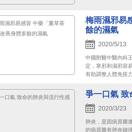
梅雨濕邪易
餘的濕氣
2020/5/13
中國附醫中醫內科
定，寒邪和濕邪容
有助調整人體免疫力
爭一口氣 
2020/3/23
肺炎，是因病原菌
的病原菌有肺炎鏈