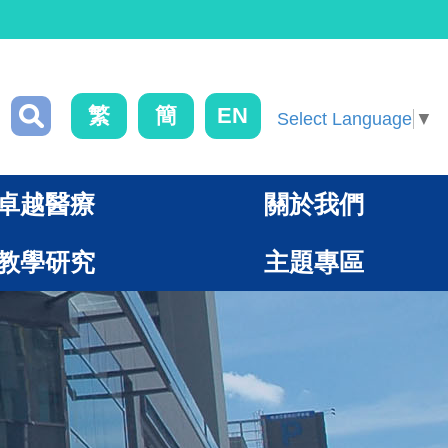
繁
簡
EN
Select Language
▼
卓越醫療
關於我們
教學研究
主題專區