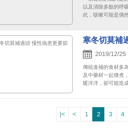
以及清除多餘的呼
此，咳嗽可能是偶
協助最常見的抱怨
寒冬切莫補
2019/12/25
傳統進補的食材多
及中藥材一起燉煮
暖洋洋，卻可能造
更要留意。
|<
<
1
2
3
4