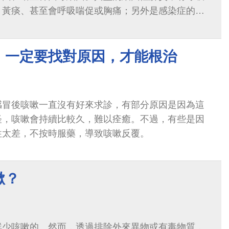
、黃痰、甚至會呼吸喘促或胸痛；另外是感染症的表
寒等；最後合併胸部X光
」一定要找對原因，才能根治
感冒後咳嗽一直沒有好來求診，有部分原因是因為這
怪，咳嗽會持續比較久，難以痊癒。不過，有些是因
性太差，不按時服藥，導致咳嗽反覆。
嗽？
鮮少咳嗽的。然而，透過排除外來異物或有毒物質，