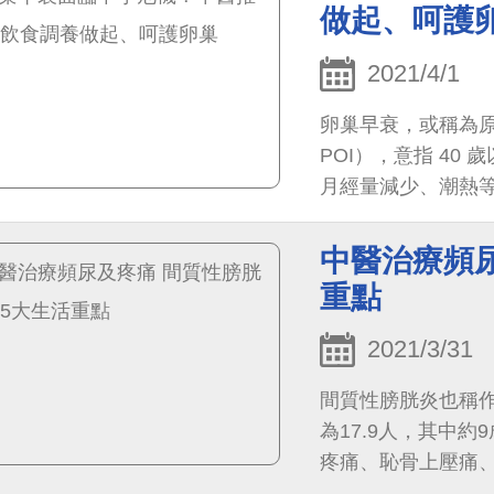
做起、呵護
2021/4/1
卵巢早衰，或稱為原發性卵巢
POI），意指 4
月經量減少、潮熱等
如果 40 歲以前便
中醫治療頻
重點
2021/3/31
間質性膀胱炎也稱作
為17.9人，其中
疼痛、恥骨上壓痛
食、情緒、性行為、