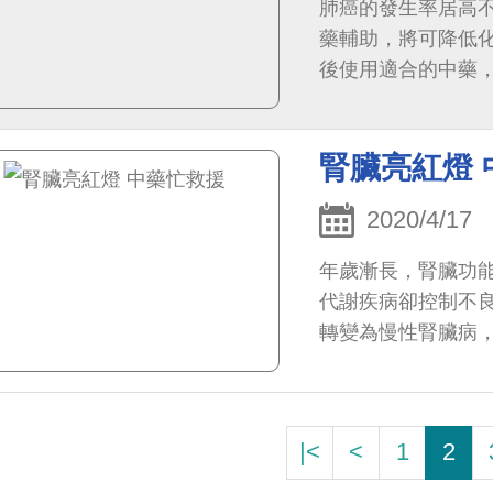
肺癌的發生率居高
藥輔助，將可降低
後使用適合的中藥
腎臟亮紅燈 
2020/4/17
年歲漸長，腎臟功
代謝疾病卻控制不
轉變為慢性腎臟病
腎治療。臨床上，
|<
<
1
2