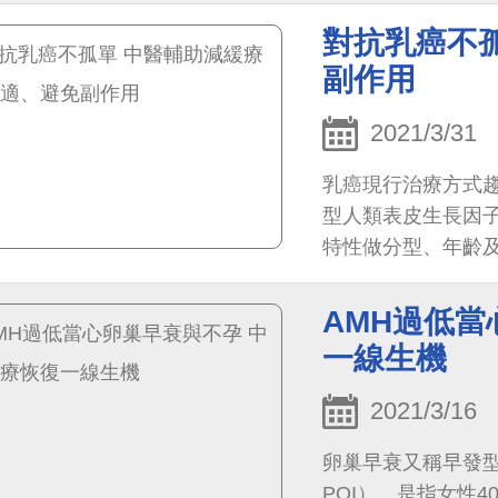
對抗乳癌不
副作用
2021/3/31
乳癌現行治療方式趨
型人類表皮生長因子
特性做分型、年齡
以手術為主，配合化
AMH過低當
一線生機
2021/3/16
卵巢早衰又稱早發型卵巢功能
POI），是指女性