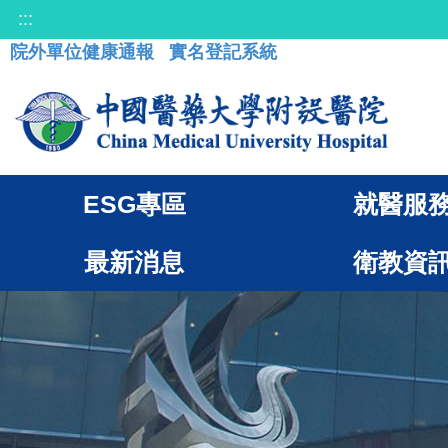
:::
院外單位健康通報
實名登記系統
ESG專區
就醫服
最新消息
衛教資