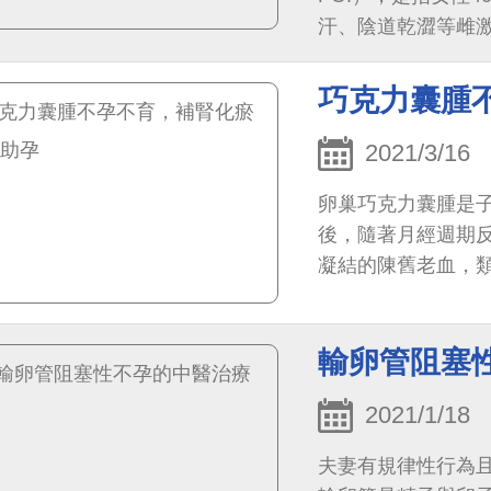
汗、陰道乾澀等雌激
年發生率逐年升高
巧克力囊腫
2021/3/16
卵巢巧克力囊腫是
後，隨著月經週期
凝結的陳舊老血，
輸卵管阻塞
2021/1/18
夫妻有規律性行為