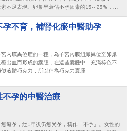
素不足表現。卵巢早衰佔不孕因素的15～25％，近
，並有向低齡化發展趨勢。
不孕不育，補腎化瘀中醫助孕
子宮內膜異位症的一種，為子宮內膜組織異位至卵巢
反覆出血而形成的囊腫，在這些囊腫中，充滿棕色不
類似液體巧克力，所以稱為巧克力囊腫。
性不孕的中醫治療
且無避孕，經1年後仍無受孕，稱作「不孕」。女性的