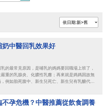
縮奶中醫回乳效果好
回乳的最常見原因，是哺乳的媽媽要回職場上班了，
生嚴重的乳腺炎、化膿性乳癰；再來就是媽媽因故無
奶，例如胎死腹中、新生兒死亡、新生兒有乳醣代謝
服用抗癌藥物或免疫抑制藥物、媽媽有愛...
臨不孕危機？中醫推薦從飲食調養