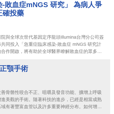
-敗血症mNGS 研究」 為病人爭
正確投藥
與全球次世代基因定序龍頭Illumina台灣分公司簽
共同投入「急重症臨床感染-敗血症 mNGS 研究計
的合作開啟，將有助於全球醫界瞭解敗血症的眾多難
NGS 病原高通量基因定序，提供臨床醫師更詳細、
病人感染資訊，進一步為病人在黃金搶救時間爭取更
~正顎手術
改善骨骼性咬合不正、咀嚼及發音功能、擴增上呼吸
增進美觀的手術。隨著科技的進步，已經是相當成熟
區域有著豐富血管以及許多重要神經分布。如何增加
這些神經、血管，也是每位手術醫師絞盡...