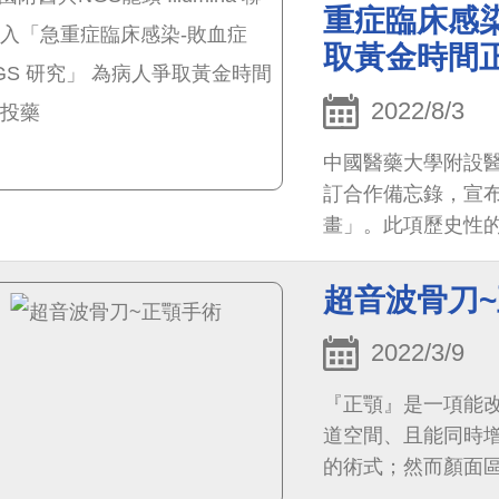
重症臨床感染
取黃金時間
2022/8/3
中國醫藥大學附設醫院
訂合作備忘錄，宣布
畫」。此項歷史性
解議題，透過搭配m
更完整、更全面的
超音波骨刀
多關鍵治療與幫助
2022/3/9
『正顎』是一項能
道空間、且能同時
的術式；然而顏面
手術安全性以及保留