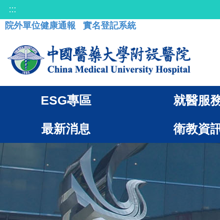
:::
院外單位健康通報
實名登記系統
ESG專區
就醫服
最新消息
衛教資