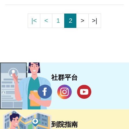
|<
<
1
2
>
>|
社群平台
到院指南