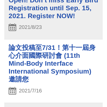
Open! Don’t miss Early Bird
Registration until Sep. 15,
2021. Register NOW!
2021/8/23
論文投稿至7/31！第十一屆身
心介面國際研討會 (11th
Mind-Body Interface
International Symposium)
邀請您
2021/7/16