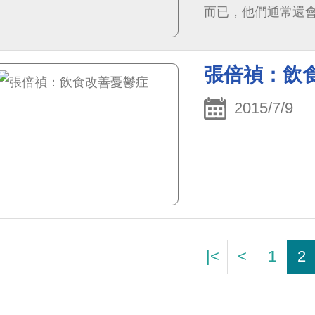
而已，他們通常還
得」這件事，或者「
張倍禎：飲
2015/7/9
|<
<
1
2