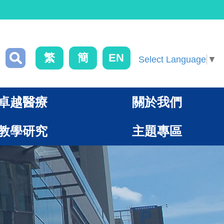
繁
簡
EN
Select Language
▼
卓越醫療
關於我們
教學研究
主題專區