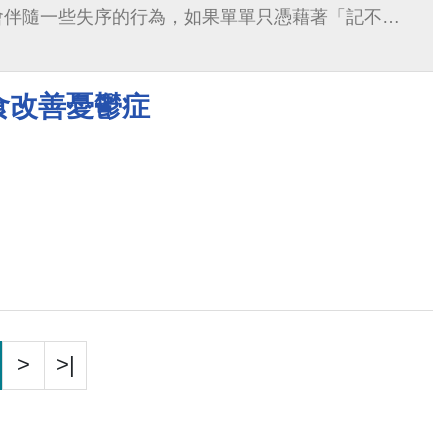
會伴隨一些失序的行為，如果單單只憑藉著「記不記
是不是傻傻的」來評估失智症，這是不...
食改善憂鬱症
>
>|