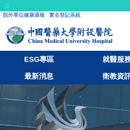
:::
院外單位健康通報
實名登記系統
ESG專區
就醫服
最新消息
衛教資