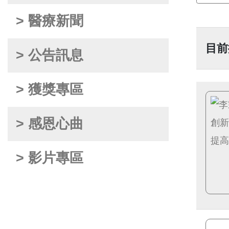
> 醫療新聞
目前
> 公告訊息
> 獲獎專區
> 感恩心曲
> 影片專區