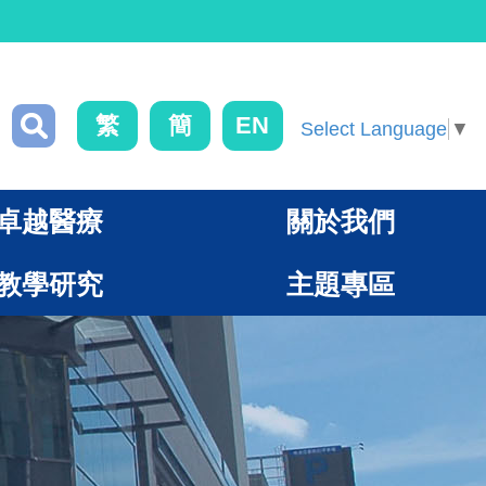
繁
簡
EN
Select Language
▼
卓越醫療
關於我們
教學研究
主題專區