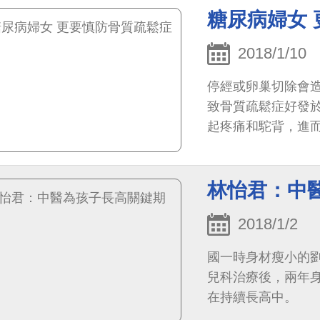
糖尿病婦女
2018/1/10
停經或卵巢切除會
致骨質疏鬆症好發
起疼痛和駝背，進
林怡君：中
2018/1/2
國一時身材瘦小的劉
兒科治療後，兩年身
在持續長高中。