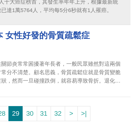
國人十大癌症榜首，其發生率年年上升，根據最新統
已達1萬5764人，平均每5分6秒就有1人罹癌。
本 女性好發的骨質疏鬆症
性關節炎常常困擾著年長者，一般民眾雖然對這兩個
常常分不清楚。顧名思義，骨質疏鬆症就是骨質變脆
症狀，然而一旦碰撞跌倒，就容易導致骨折。退化性
發炎，當動到退化的關節時會覺得疼痛。
28
29
30
31
32
>
>|