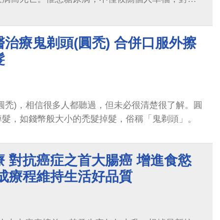
照護過程，也會造成有形無形的生理...
治療鬼剃頭(圓禿) 合併口服外擦
髮
圓禿)，相信很多人都聽過，但未必很清楚很了解。圓
掉髮，如錢幣般大小的禿髮掉髮，俗稱「鬼剃頭」。
 對抗癌症之首大腸癌 增進食慾
完成療程維持生活好品質