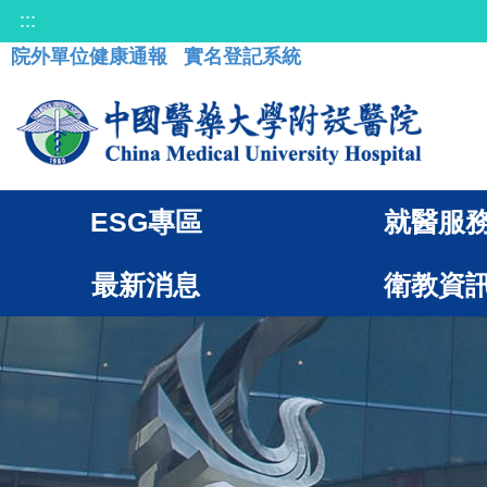
:::
院外單位健康通報
實名登記系統
ESG專區
就醫服
最新消息
衛教資