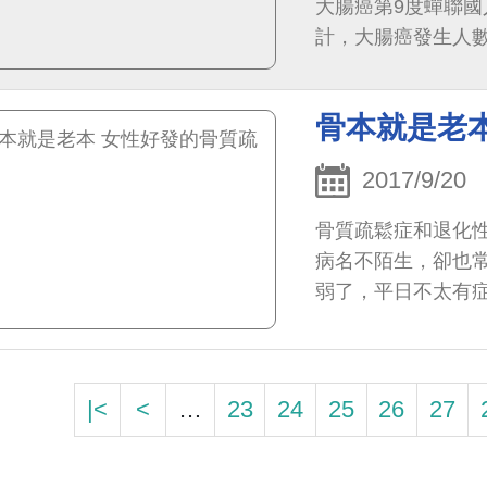
大腸癌第9度蟬聯
計，大腸癌發生人數
骨本就是老
2017/9/20
骨質疏鬆症和退化
病名不陌生，卻也
弱了，平日不太有
關節炎則是關節的
|<
<
…
23
24
25
26
27