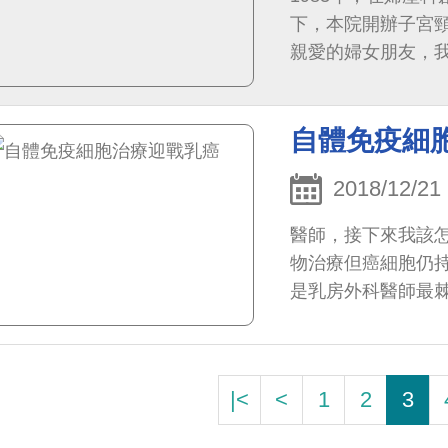
下，本院開辦子宮
親愛的婦女朋友，
包括生殖系統疾病
與治療、子宮頸抹
自體免疫細
2018/12/21
醫師，接下來我該
物治療但癌細胞仍
是乳房外科醫師最
竟有多大！做免疫
|<
<
1
2
3