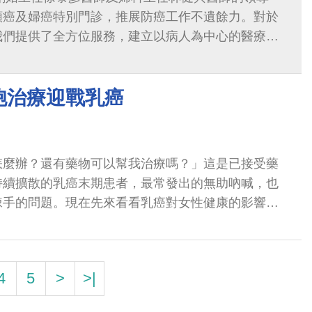
頸癌及婦癌特別門診，推展防癌工作不遺餘力。對於
我們提供了全方位服務，建立以病人為中心的醫療，
防治、青春期發育評估、荷爾蒙調理、腫瘤診斷評估
片檢查及人類乳突病毒疫苗接種
胞治療迎戰乳癌
怎麼辦？還有藥物可以幫我治療嗎？」這是已接受藥
持續擴散的乳癌末期患者，最常發出的無助吶喊，也
棘手的問題。現在先來看看乳癌對女性健康的影響究
細胞治療嗎？」常有乳癌病人這麼問。細胞
4
5
>
>|