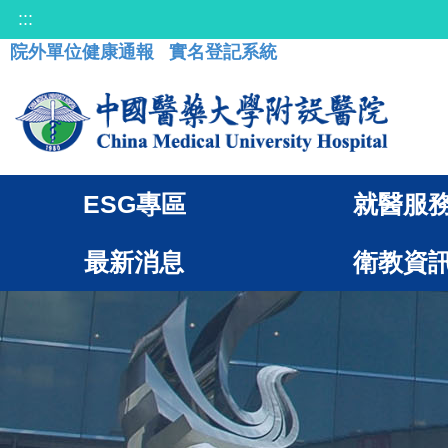
:::
院外單位健康通報
實名登記系統
ESG專區
就醫服
最新消息
衛教資