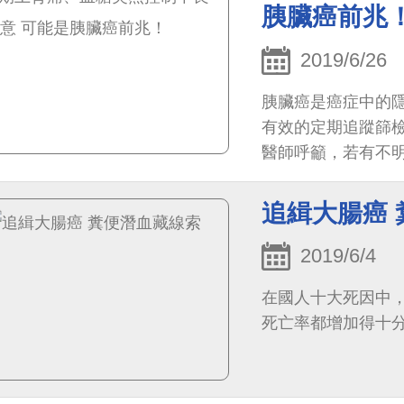
胰臟癌前兆
2019/6/26
胰臟癌是癌症中的
有效的定期追蹤篩
醫師呼籲，若有不
原因控制不良、或
慾不振、體重減輕
追緝大腸癌
2019/6/4
在國人十大死因中
死亡率都增加得十