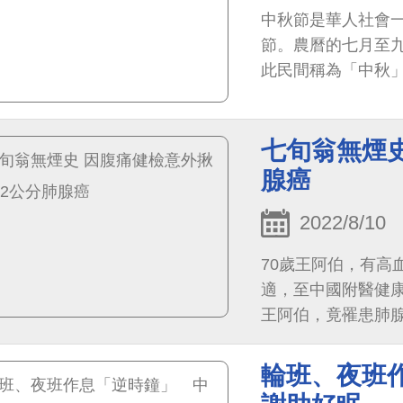
中秋節是華人社會一
節。農曆的七月至
此民間稱為「中秋
兔的故事，舌尖味
七旬翁無煙
腺癌
2022/8/10
70歲王阿伯，有高
適，至中國附醫健
王阿伯，竟罹患肺
輪班、夜班