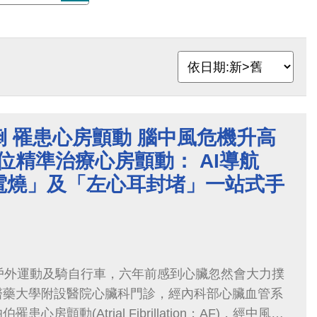
 罹患心房顫動 腦中風危機升高
方位精準治療心房顫動： AI導航
電燒」及「左心耳封堵」一站式手
戶外運動及騎自行車，六年前感到心臟忽然會大力撲
醫藥大學附設醫院心臟科門診，經內科部心臟血管系
心房顫動(Atrial Fibrillation；AF)，經中風風