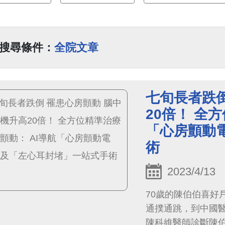
搜尋條件：
全院文章
七旬長者跌倒
20倍！ 全
「心房顫動
術
2023/4/13
70歲的陳伯伯喜好
通撲通跳，到中國
陳科維醫師診斷陳伯伯罹患