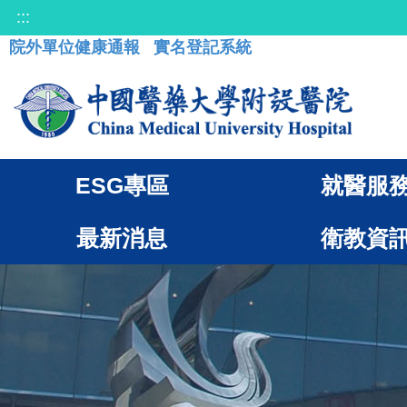
:::
院外單位健康通報
實名登記系統
ESG專區
就醫服
最新消息
衛教資