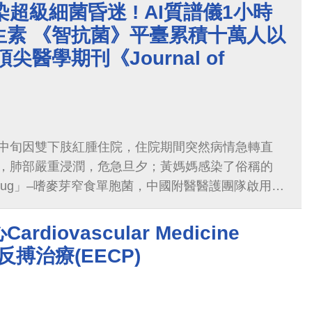
隊」， 投入研究治療
染超級細菌昏迷 ! AI質譜儀1小時
生素 《智抗菌》平臺累積十萬人以
尖醫學期刊《Journal of
月中旬因雙下肢紅腫住院，住院期間突然病情急轉直
炎，肺部嚴重浸潤，危急旦夕；黃媽媽感染了俗稱的
rbug」–嗜麥芽窄食單胞菌，中國附醫醫護團隊啟用智
測該超級細菌對抗生素Ceftazidime具有其抗藥性
diovascular Medicine
外反搏治療(EECP)