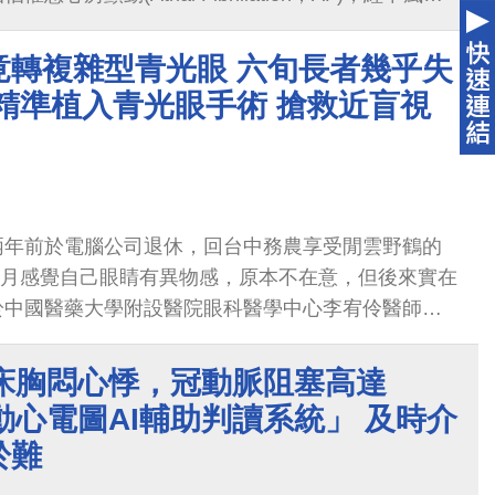
2-VASc Score）
竟轉複雜型青光眼 六旬長者幾乎失
精準植入青光眼手術 搶救近盲視
兩年前於電腦公司退休，回台中務農享受閒雲野鶴的
10月感覺自己眼睛有異物感，原本不在意，但後來實在
於中國醫藥大學附設醫院眼科醫學中心李宥伶醫師，
膜受黴菌感染嚴重潰瘍，經治療癒合後留下角膜疤
眼，其中右眼視力不到0.01，幾乎失明，產生隅角
起床胸悶心悸，冠動脈阻塞高達
血管等多重後遺症，
動心電圖AI輔助判讀系統」 及時介
於難