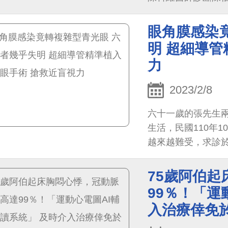
險指數評估（CHA2DS
眼角膜感染
明 超細導管
力
2023/2/8
六十一歲的張先生
生活，民國110年
越來越難受，求診
確診張先生的眼角
痕，出現複雜型青光
75歲阿伯
沾黏以及虹膜新生
99％！「運
入治療倖免