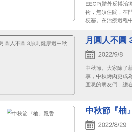
EECP(體外反搏
術，無須住院，在
梗塞。在治療過程
主動脈舒張壓，減低
月圓人不圓 
2022/9/8
中秋節。大家除了
享，中秋烤肉更成
宜忌的病友們，總
則供參考，讓中秋
盤」建議「每餐水
中秋節『柚
2022/8/29