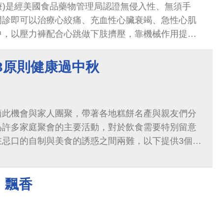
治療)是經美國食品藥物管理局認證無侵入性、無須手
門診即可以治療心絞痛、充血性心臟衰竭、急性心肌
中，以壓力褲配合心跳做下肢擠壓，靠機械作用提高
主動脈收縮壓，在不增加心臟負荷的情況...
3原則健康過中秋
藉此機會與家人團聚，帶著各地糕餅名產與親友們分
為許多家庭聚會的主要活動，對於飲食需要特別留意
在忌口的自制與美食的誘惑之間兩難，以下提供3個原
佳節過得健康又快樂！依據衛福部公布的「我的餐
果拳頭大」
』飄香