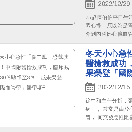
2022/12/29
75歲陳伯伯平日生
悶心悸，原以為是
介到內科部心臟血
態，運動心電圖顯示
呈現缺氧，依傳統
冬天小心急
醫搶救成功，
果榮登「國
2022/12/15
徐中和主任分析，
病」， 常常是由於
管， 而突發急性
率以及截肢率仍有2