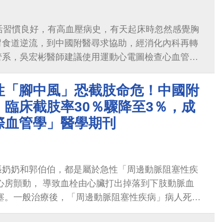
活習慣良好，有高血壓病史，有天起床時忽然感覺胸
胃食道逆流，到中國附醫尋求協助，經消化內科再轉
管系，吳宏彬醫師建議使用運動心電圖檢查心血管狀
陳伯伯運動最大心跳每分鐘139下，ST段輕度下降
人工判讀與風險因子評估僅為冠狀動脈中度風險
性「腳中風」恐截肢命危！中國附
臨床截肢率30％驟降至3％，成
際血管學」醫學期刊
張奶奶和郭伯伯，都是屬於急性「周邊動脈阻塞性疾
心房顫動， 導致血栓由心臟打出掉落到下肢動脈血
阻塞。一般治療後，「周邊動脈阻塞性疾病」病人死亡
0-30%。針對此重大疾病風險，中國附醫2016年成立