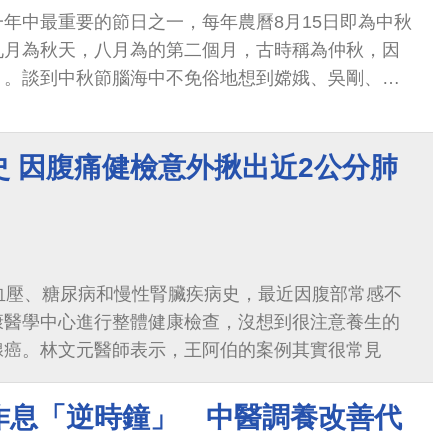
年中最重要的節日之一，每年農曆8月15日即為中秋
九月為秋天，八月為的第二個月，古時稱為仲秋，因
」。談到中秋節腦海中不免俗地想到嫦娥、吳剛、玉
蕾則停留在柚子、月餅的好滋味。
史 因腹痛健檢意外揪出近2公分肺
血壓、糖尿病和慢性腎臟疾病史，最近因腹部常感不
康醫學中心進行整體健康檢查，沒想到很注意養生的
腺癌。林文元醫師表示，王阿伯的案例其實很常見
作息「逆時鐘」 中醫調養改善代