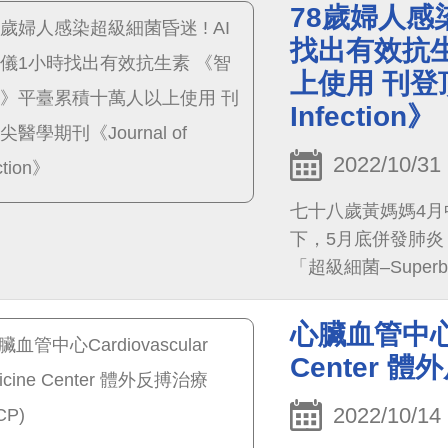
了「24小時溶栓團
78歲婦人感
找出有效抗
上使用 刊登頂
Infection》
2022/10/31
七十八歲黃媽媽4
下，5月底併發肺
「超級細菌–Supe
抗菌平台1小時內即預
心臟血管中心Car
Center 體
2022/10/14