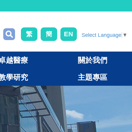
繁
簡
EN
Select Language
▼
卓越醫療
關於我們
教學研究
主題專區