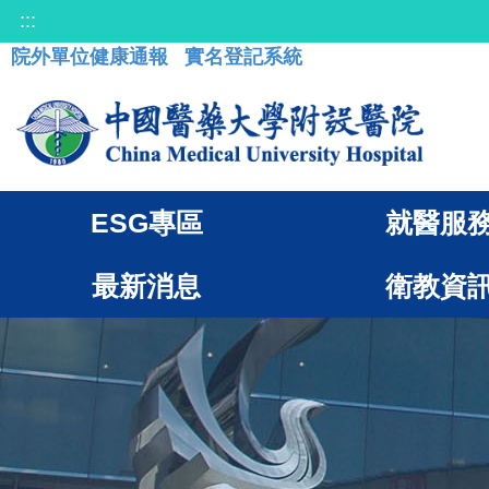
:::
院外單位健康通報
實名登記系統
ESG專區
就醫服
最新消息
衛教資