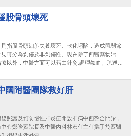
延緩股骨頭壞死
，是指股骨頭細胞失養壞死、軟化塌陷，造成髖關節
常見可分為創傷及非創傷性。現在除了西醫藥物治
治療以外，中醫方面可以藉由針灸:調理氣血、疏通經
、強筋壯骨、補氣活血、化痰祛瘀...
 中國附醫團隊救好肝
術後照護及預防慢性肝炎症開設肝病中西整合門診，
植中心鄭隆賓院長及中醫內科林宏任主任攜手於西醫
提升術後生活品質