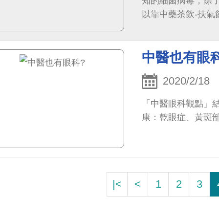
知的細菌病毒，除
以靠中藥茶飲-扶
中醫也有眼
2020/2/18
「中醫眼科觀點」
康：乾眼症、黃斑
|<
<
1
2
3