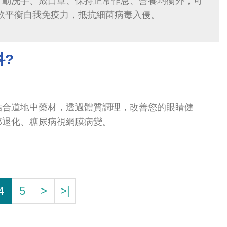
了勤洗手、戴口罩、保持正常作息、營養均衡外，可
氣飲平衡自我免疫力，抵抗細菌病毒入侵。
科?
結合道地中藥材，透過體質調理，改善您的眼睛健
部退化、糖尿病視網膜病變。
4
5
>
>|