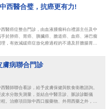
中西醫合璧，抗癌更有力!
中西醫癌症整合門診，由血液腫瘤科白禮源主任及中
攜手於肺癌、胃癌、胰臟癌、膽道癌、血癌、淋巴瘤
調理，有效減緩癌症放化療過程的不適及肝膽腸胃疾
品質。
皮膚病聯合門診
中西醫師聯合看診，給予皮膚保健與飲食衛教諮詢。
經皮水分散失測量，並結合中醫舌診、脈診診斷儀
療程。治療項目除中西口服藥物、外用西藥之外，中
膏、藥浴、濕敷等)亦能搭配使用，從裡到外...