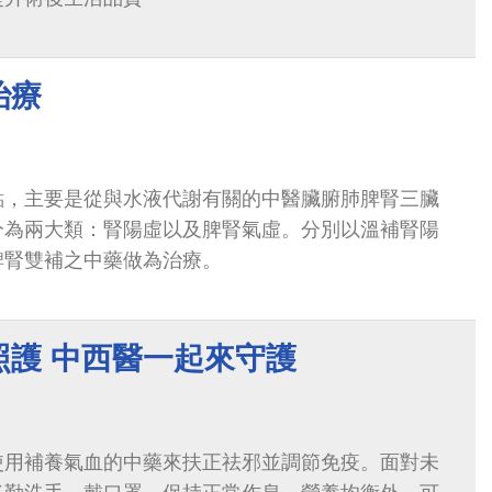
治療
點，主要是從與水液代謝有關的中醫臟腑肺脾腎三臟
分為兩大類：腎陽虛以及脾腎氣虛。分別以溫補腎陽
脾腎雙補之中藥做為治療。
照護 中西醫一起來守護
使用補養氣血的中藥來扶正祛邪並調節免疫。面對未